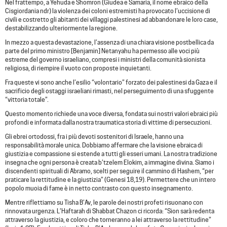
Nel frattempo, a Yehuda e Shomron (Giudea e Samaria, il nome ebraico della
Cisgiordania ndr) la violenza dei coloni estremisti ha provocato l’uccisione di
civili e costretto gli abitanti dei villaggi palestinesi ad abbandonare le loro case,
destabilizzando ulteriormente la regione.
In mezzo a questa devastazione, l’assenza di una chiara visione postbellica da
parte del primo ministro [Benjamin] Netanyahu ha permesso alle voci più
estreme del governo israeliano, compresi i ministri della comunità sionista
religiosa, di riempire il vuoto con proposte inquietanti.
Fra queste vi sono anche l’esilio “volontario” forzato dei palestinesi da Gaza e il
sacrificio degli ostaggi israeliani rimasti, nel perseguimento di una sfuggente
“vittoria totale”.
Questo momento richiede una voce diversa, fondata sui nostri valori ebraici più
profondi e informata dalla nostra traumatica storia di vittime di persecuzioni.
Gli ebrei ortodossi, fra i più devoti sostenitori di Israele, hanno una
responsabilità morale unica. Dobbiamo affermare che la visione ebraica di
giustizia e compassione si estende a tutti gli esseri umani. La nostra tradizione
insegna che ogni persona è creata b’tzelem Elokim, a immagine divina. Siamo i
discendenti spirituali di Abramo, scelti per seguire il cammino di Hashem, “per
praticare la rettitudine e la giustizia” (Genesi 18,19). Permettere che un intero
popolo muoia di fame è in netto contrasto con questo insegnamento.
Mentre riflettiamo su Tisha B’Av, le parole dei nostri profeti risuonano con
rinnovata urgenza. L’Haftarah di Shabbat Chazon ci ricorda: “Sion sarà redenta
attraverso la giustizia, e coloro che torneranno a lei attraverso la rettitudine”