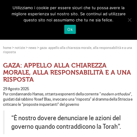
Utilizziamo i cookie per essere sicuri che tu possa avere la
Toggle
migliore esperienza sul nostro sito. Se continui ad utilizzare
navigat
questo sito noi assumiamo che tu ne sia felice.
Ok
home
>
notizie
>
news
>
gaza: appello alla chiarezza morale, alla responsabilità e a una
risposta
GAZA: APPELLO ALLA CHIAREZZA
MORALE, ALLA RESPONSABILITÀ E A UNA
RISPOSTA
29 Agosto 2025
Pur condannando Hamas, ottanta esponenti della corrente “
modern orthodox
“,
guidati dal rabbino Yosef Blau, invocano una “risposta” al dramma della Striscia e
criticano le “proposte inquietanti” del governo
“È nostro dovere denunciare le azioni del
governo quando contraddicono la Torah”.