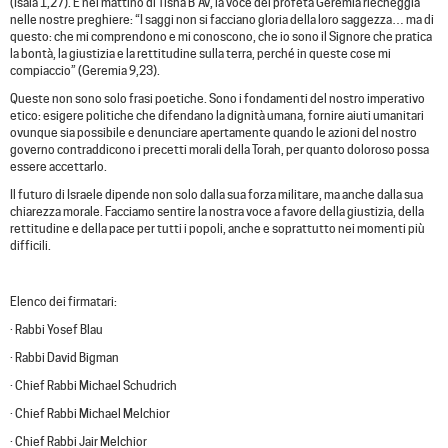
(Isaia 1,27). E nel mattino di Tisha B’Av, la voce del profeta Geremia riecheggia
nelle nostre preghiere: “I saggi non si facciano gloria della loro saggezza… ma di
questo: che mi comprendono e mi conoscono, che io sono il Signore che pratica
la bontà, la giustizia e la rettitudine sulla terra, perché in queste cose mi
compiaccio” (Geremia 9,23).
Queste non sono solo frasi poetiche. Sono i fondamenti del nostro imperativo
etico: esigere politiche che difendano la dignità umana, fornire aiuti umanitari
ovunque sia possibile e denunciare apertamente quando le azioni del nostro
governo contraddicono i precetti morali della Torah, per quanto doloroso possa
essere accettarlo.
Il futuro di Israele dipende non solo dalla sua forza militare, ma anche dalla sua
chiarezza morale. Facciamo sentire la nostra voce a favore della giustizia, della
rettitudine e della pace per tutti i popoli, anche e soprattutto nei momenti più
difficili.
Elenco dei firmatari:
· Rabbi Yosef Blau
· Rabbi David Bigman
· Chief Rabbi Michael Schudrich
· Chief Rabbi Michael Melchior
· Chief Rabbi Jair Melchior