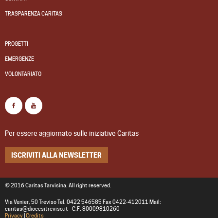
TRASPARENZA CARITAS
PROGETTI
EMERGENZE
VOLONTARIATO
Per essere aggiornato sulle iniziative Caritas
ISCRIVITI ALLA NEWSLETTER
© 2016 Caritas Tarvisina. All right reserved.
Via Venier, 50 Treviso Tel. 0422 546585 Fax 0422-412011 Mail:
caritas@diocesitreviso.it - C.F. 80009810260
Privacy
|
Credits