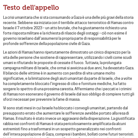
Testo dell’appello
La crisi umanitaria che si sta consumando a Gaza è una delle più gravi della storia
recente. Sebbene sia iniziata con il terribile attacco terroristico di Hamas contro
Israele il 7 ottobre 2023 – un atto brutale, che ha giustamente richiesto una
forte risposta militare e la richiesta di rilascio degli ostaggi – ciò non esime il
governo israeliano dall’assumersi la propria parte di responsabilità per le
profonde sofferenze della popolazione civile di Gaza.
Le azioni di Hamas hanno ripetutamente dimostrato un cinico disprezzo per la
vita delle persone che sostiene di rappresentare, utilizzando i civili come scudi
umani e rifiutando le proposte di cessate il fuoco. Tuttavia, la prolungata
campagna militare di Israele, che ormai si avvicina ai due anni, ha devastato Gaza.
Il bilancio delle vittime è in aumento con perdite di vite umane molto
significative, e la limitazione degli aiuti umanitari da parte di Israele, che a volte
ha completamente bloccato l’ingresso di cibo e forniture mediche, ha fatto
sorgere lo spettro di una prossima carestia. Affermiamo che i peccati e i crimini
di Hamas non esonerano il governo di Israele dal suo obbligo di compiere tutti gli
sforzi necessari per prevenire la fame di massa.
Vi sono stati mesi in cui Israele ha bloccato i convogli umanitari, partendo dal
presupposto errato che aumentare le sofferenze avrebbe portato alla resa di
Hamas. Il risultato è stato invece un aggravarsi della disperazione. La giustificata
rabbia nei confronti di Hamas è stata pericolosamente amplificata da alcuni
estremisti fino a trasformarsi in un sospetto generalizzato nei confronti
dell’intera popolazione di Gaza, compresi i bambini, bollati come futuri terroristi.