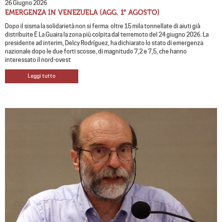
26 Giugno 2026
EMERGENZA IN VENEZUELA (AGG. 1° AGOSTO)
Dopo il sisma la solidarietà non si ferma: oltre 15 mila tonnellate di aiuti già
distribuite È La Guaira la zona più colpita dal terremoto del 24 giugno 2026. La
presidente ad interim, Delcy Rodríguez, ha dichiarato lo stato di emergenza
nazionale dopo le due forti scosse, di magnitudo 7,2 e 7,5, che hanno
interessato il nord-ovest
Leggi tutto