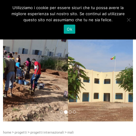
Utilizziamo i cookie per essere sicuri che tu possa avere la
Toggle
migliore esperienza sul nostro sito. Se continui ad utilizzare
navigat
questo sito noi assumiamo che tu ne sia felice.
Ok
home
>
progetti
>
progetti internazionali
>
mali