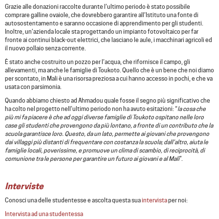
Grazie alle donazioni raccolte durante l’ultimo periodo è stato possibile
comprare galline ovaiole, che dovrebbero garantire all’Istituto una fonte di
autosostentamento e saranno occasione di apprendimento per gli studenti.
Inoltre, un’azienda locale sta progettando un impianto fotovoltaico per far
fronte ai continui black-out elettrici, che lasciano le aule, i macchinari agricoli ed
il nuovo pollaio senza corrente.
È stato anche costruito un pozzo per l’acqua, che rifornisce il campo, gli
allevamenti, ma anche le famiglie di Toukoto. Quello che è un bene che noi diamo
per scontato, in Mali è una risorsa preziosa a cui hanno accesso in pochi, e che va
usata con parsimonia.
Quando abbiamo chiesto ad Ahmadou quale fosse il segno più significativo che
ha colto nel progetto nell’ultimo periodo non ha avuto esitazioni: “
la cosa che
più mi fa piacere è che ad oggi diverse famiglie di Toukoto ospitano nelle loro
case gli studenti che provengono da più lontano, a fronte di un contributo che la
scuola garantisce loro. Questo, da un lato, permette ai giovani che provengono
dai villaggi più distanti di frequentare con costanza la scuola; dall’altro, aiuta le
famiglie locali, poverissime, e promuove un clima di scambio, di reciprocità, di
comunione tra le persone per garantire un futuro ai giovani e al Mali
”.
Interviste
Conosci una delle studentesse e ascolta questa sua
intervista
per noi:
Intervista ad una studentessa