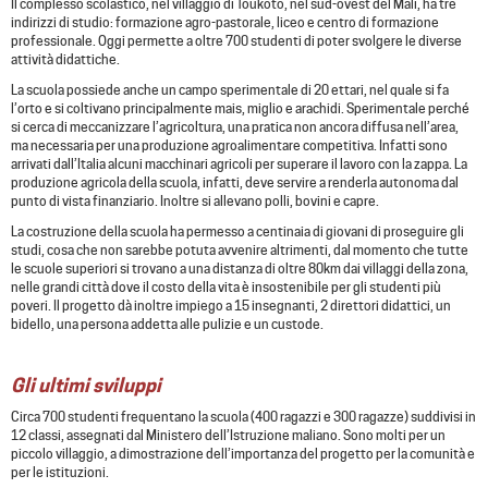
Il complesso scolastico, nel villaggio di Toukoto, nel sud-ovest del Mali, ha tre
indirizzi di studio: formazione agro-pastorale, liceo e centro di formazione
professionale. O
ggi permette a
oltre 700 studenti
di poter svolgere le diverse
attività didattiche.
La scuola possiede anche un campo sperimentale di 20 ettari, nel quale si fa
l’orto e si coltivano principalmente mais, miglio e arachidi. Sperimentale perché
si cerca di meccanizzare l’agricoltura, una pratica non ancora diffusa nell’area,
ma necessaria per una produzione agroalimentare competitiva. Infatti sono
arrivati dall’Italia alcuni macchinari agricoli per superare il lavoro con la zappa. La
produzione agricola della scuola, infatti, deve servire a renderla autonoma dal
punto di vista finanziario. Inoltre si allevano polli, bovini e capre.
La costruzione della scuola ha permesso a centinaia di giovani di proseguire gli
studi, cosa che non sarebbe potuta avvenire altrimenti, dal momento che tutte
le scuole superiori si trovano a una distanza di oltre 80km dai villaggi della zona,
nelle grandi città dove il costo della vita è insostenibile per gli studenti più
poveri. Il progetto dà inoltre impiego a 15 insegnanti, 2 direttori didattici, un
bidello, una persona addetta alle pulizie e un custode.
Gli ultimi sviluppi
Circa 700 studenti frequentano la scuola (400 ragazzi e 300 ragazze) suddivisi in
12 classi, assegnati dal Ministero dell’Istruzione maliano. Sono molti per un
piccolo villaggio, a dimostrazione dell’importanza del progetto per la comunità e
per le istituzioni.