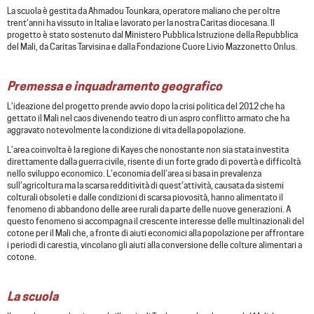
La scuola è gestita da Ahmadou Tounkara, operatore maliano che per oltre
trent’anni ha vissuto in Italia e lavorato per la nostra Caritas diocesana. Il
progetto è stato sostenuto dal Ministero Pubblica Istruzione della Repubblica
del Mali, da Caritas Tarvisina e dalla Fondazione Cuore Livio Mazzonetto Onlus.
Premessa e inquadramento geografico
L’ideazione del progetto prende avvio dopo la crisi politica del 2012 che ha
gettato il Mali nel caos divenendo teatro di un aspro conflitto armato che ha
aggravato notevolmente la condizione di vita della popolazione.
L’area coinvolta è la regione di Kayes che nonostante non sia stata investita
direttamente dalla guerra civile, risente di un forte grado di povertà e difficoltà
nello sviluppo economico. L’economia dell’area si basa in prevalenza
sull’agricoltura ma la scarsa redditività di quest’attività, causata da sistemi
colturali obsoleti e dalle condizioni di scarsa piovosità, hanno alimentato il
fenomeno di abbandono delle aree rurali da parte delle nuove generazioni. A
questo fenomeno si accompagna il crescente interesse delle multinazionali del
cotone per il Mali che, a fronte di aiuti economici alla popolazione per affrontare
i periodi di carestia, vincolano gli aiuti alla conversione delle colture alimentari a
cotone.
La scuola