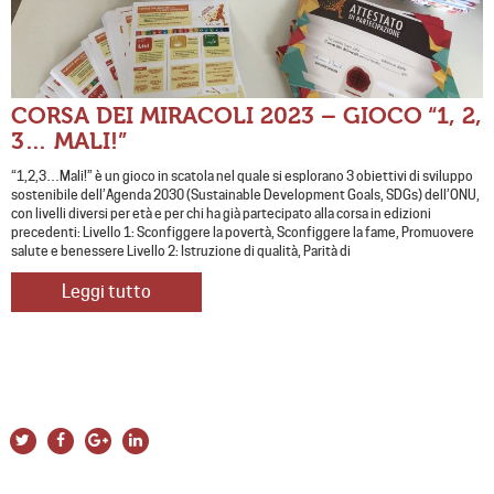
CORSA DEI MIRACOLI 2023 – GIOCO “1, 2,
3… MALI!”
“1,2,3…Mali!” è un gioco in scatola nel quale si esplorano 3 obiettivi di sviluppo
sostenibile dell’Agenda 2030 (Sustainable Development Goals, SDGs) dell’ONU,
con livelli diversi per età e per chi ha già partecipato alla corsa in edizioni
precedenti: Livello 1: Sconfiggere la povertà, Sconfiggere la fame, Promuovere
salute e benessere Livello 2: Istruzione di qualità, Parità di
Leggi tutto