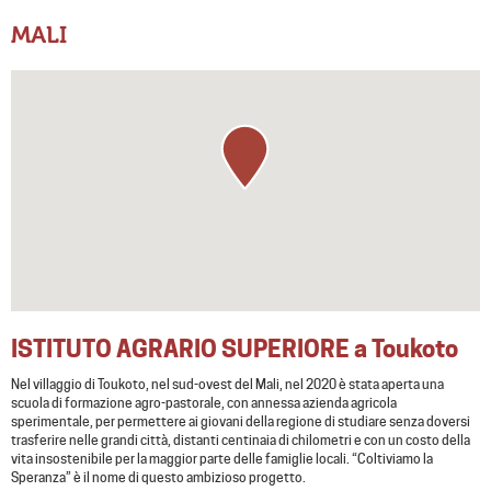
MALI
ISTITUTO AGRARIO SUPERIORE a Toukoto
Nel villaggio di Toukoto,
nel sud-ovest del
Mali,
nel 2020 è stata aperta una
scuola di formazione agro-pastorale, con annessa azienda agricola
sperimentale, per permettere ai giovani della regione di studiare senza doversi
trasferire nelle grandi città, distanti centinaia di chilometri e con un costo della
vita insostenibile per la maggior parte delle famiglie locali
. “Coltiviamo la
Speranza”
è il nome di questo ambizioso progetto.