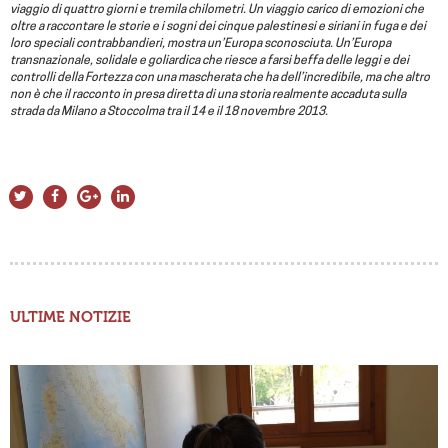
viaggio di quattro giorni e tremila chilometri. Un viaggio carico di emozioni che
oltre a raccontare le storie e i sogni dei cinque palestinesi e siriani in fuga e dei
loro speciali contrabbandieri, mostra un’Europa sconosciuta. Un’Europa
transnazionale, solidale e goliardica che riesce a farsi beffa delle leggi e dei
controlli della Fortezza con una mascherata che ha dell’incredibile, ma che altro
non è che il racconto in presa diretta di una storia realmente accaduta sulla
strada da Milano a Stoccolma tra il 14 e il 18 novembre 2013.
ULTIME NOTIZIE