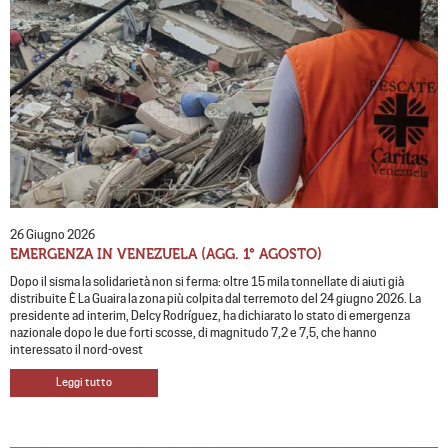
26 Giugno 2026
EMERGENZA IN VENEZUELA (AGG. 1° AGOSTO)
Dopo il sisma la solidarietà non si ferma: oltre 15 mila tonnellate di aiuti già
distribuite È La Guaira la zona più colpita dal terremoto del 24 giugno 2026. La
presidente ad interim, Delcy Rodríguez, ha dichiarato lo stato di emergenza
nazionale dopo le due forti scosse, di magnitudo 7,2 e 7,5, che hanno
interessato il nord-ovest
Leggi tutto