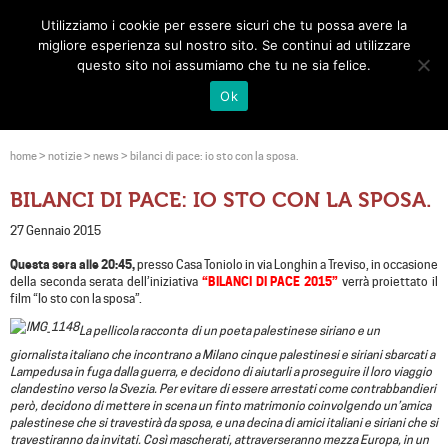
Utilizziamo i cookie per essere sicuri che tu possa avere la
Toggle
migliore esperienza sul nostro sito. Se continui ad utilizzare
navigat
questo sito noi assumiamo che tu ne sia felice.
Ok
home
>
notizie
>
news
>
bilanci di pace: io sto con la sposa.
BILANCI DI PACE: IO STO CON LA SPOSA.
27 Gennaio 2015
Questa sera alle 20:45,
presso Casa Toniolo in via Longhin a Treviso, in occasione
della seconda serata dell’iniziativa
“BILANCI DI PACE 2015”
verrà proiettato il
film “Io sto con la sposa”.
La pellicola racconta di un poeta palestinese siriano e un
giornalista italiano che incontrano a Milano cinque palestinesi e siriani sbarcati a
Lampedusa in fuga dalla guerra, e decidono di aiutarli a proseguire il loro viaggio
clandestino verso la Svezia. Per evitare di essere arrestati come contrabbandieri
però, decidono di mettere in scena un finto matrimonio coinvolgendo un’amica
palestinese che si travestirà da sposa, e una decina di amici italiani e siriani che si
travestiranno da invitati. Così mascherati, attraverseranno mezza Europa, in un