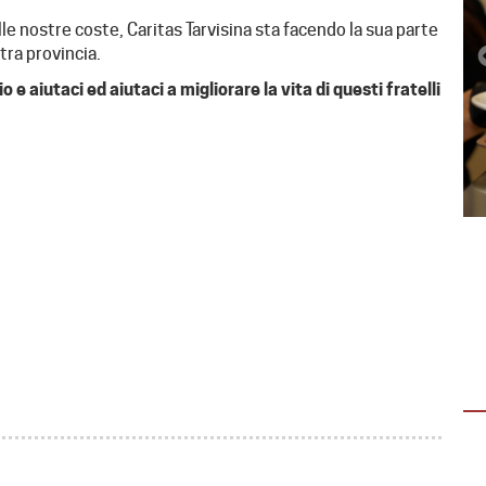
e nostre coste, Caritas Tarvisina sta facendo la sua parte
tra provincia.
 e aiutaci ed aiutaci a migliorare la vita di questi fratelli
EMERGENZA IN VENEZUELA
(AGG. 1° AGOSTO)
Dopo il sisma la solidarietà non si ferma:
oltre 15 mila tonnellate di aiuti già
distribuite È La Guaira la…