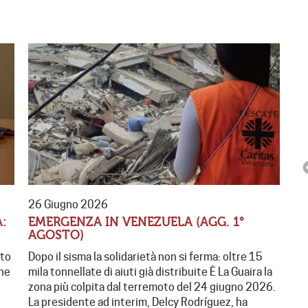
26 Giugno 2026
:
EMERGENZA IN VENEZUELA (AGG. 1°
AGOSTO)
sto
Dopo il sisma la solidarietà non si ferma: oltre 15
ESPERIENZA PER GIOVANI
one
mila tonnellate di aiuti già distribuite È La Guaira la
“DALLA TUA PARTE”
zona più colpita dal terremoto del 24 giugno 2026.
La presidente ad interim, Delcy Rodríguez, ha
“Dalla tua parte”, evento aperto ai giovani