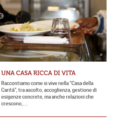
CONTRA
EDUCAT
FUTUR
UNA CASA RICCA DI VITA
Presente e 
Raccontiamo come si vive nella “Casa della
contrasto 
Carità”, tra ascolto, accoglienza, gestione di
di collabo
esigenze concrete, ma anche relazioni che
da…
crescono,…