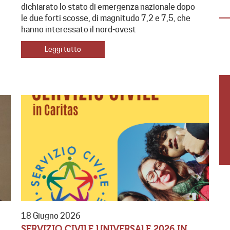
dichiarato lo stato di emergenza nazionale dopo
(18-30 anni) per vivere un’esperienza
le due forti scosse, di magnitudo 7,2 e 7,5, che
immersiva di 3 giorni in Casa della Carità,…
hanno interessato il nord-ovest
Leggi tutto
18 Giugno 2026
SERVIZIO CIVILE UNIVERSALE 2026 IN