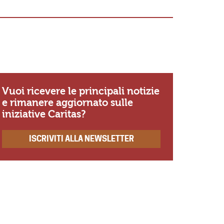
«Io so Sig
se non amo
ricordo di
Vuoi ricevere le principali notizie
e rimanere aggiornato sulle
iniziative Caritas?
ISCRIVITI ALLA NEWSLETTER