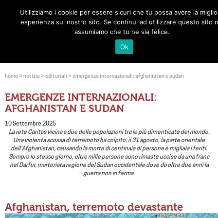
Utilizziamo i cookie per essere sicuri che tu possa avere la miglio
Toggle
esperienza sul nostro sito. Se continui ad utilizzare questo sito n
navigat
assumiamo che tu ne sia felice.
Ok
home
>
notizie
>
editoriali
>
emergenze internazionali: afghanistan e sudan
EMERGENZE INTERNAZIONALI:
AFGHANISTAN E SUDAN
10 Settembre 2025
La rete Caritas vicina a due delle popolazioni tra le più dimenticate del mondo.
Una violenta scossa di terremoto ha colpito, il 31 agosto, la parte orientale
dell’Afghanistan, causando la morte di centinaia di persone e migliaia i feriti.
Sempre lo stesso giorno, oltre mille persone sono rimaste uccise da una frana
nel Darfur, martoriata regione del Sudan occidentale dove da oltre due anni la
guerra non si ferma.
Afghanistan, terremoto devastante