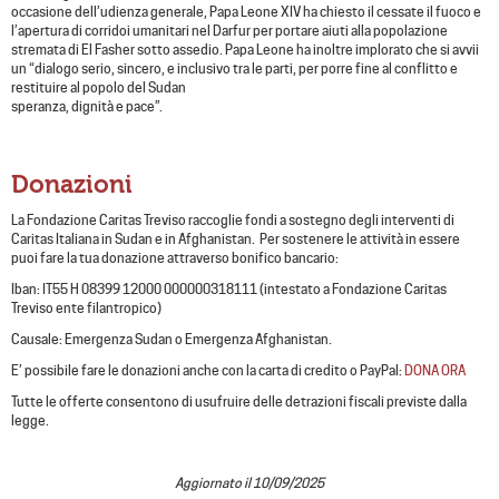
occasione dell’udienza generale, Papa Leone XIV ha chiesto il cessate il fuoco e
l’apertura di corridoi umanitari nel Darfur per portare aiuti alla popolazione
stremata di El Fasher sotto assedio. Papa Leone ha inoltre implorato che si avvii
un “dialogo serio, sincero, e inclusivo tra le parti, per porre fine al conflitto e
restituire al popolo del Sudan
speranza, dignità e pace”.
Donazioni
La Fondazione Caritas Treviso raccoglie fondi a sostegno degli interventi di
Caritas Italiana in Sudan e in Afghanistan. Per sostenere le attività in essere
puoi fare la tua donazione attraverso bonifico bancario:
Iban: IT55 H 08399 12000 000000318111 (intestato a Fondazione Caritas
Treviso ente filantropico)
Causale: Emergenza Sudan o Emergenza Afghanistan.
E’ possibile fare le donazioni anche con la carta di credito o PayPal:
DONA ORA
Tutte le offerte consentono di usufruire delle detrazioni fiscali previste dalla
legge.
Aggiornato il 10/09/2025