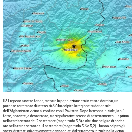
Il 31 agosto a notte fonda, mentre la popolazione era in casa e dormiva, un
potente terremoto di intensità 6.0 ha colpito la regione sudorientale
dell’Afghanistan vicino al confine con il Pakistan. Dopo la scossa iniziale, la più
forte, potente, e devastante; tre significative scosse di assestamento – la prima
nella tarda serata del 2 settembre (magnitudo 5,3) e altri due nel giro di poche
ore nella tarda serata del 4 settembre (magnitudo 5,6 e 5,2) – hanno colpito gli
stessi distretti già gravemente danneggiati dal terremoto iniziale nella vicina