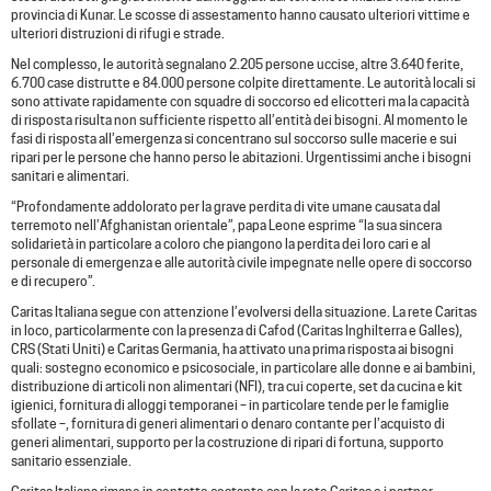
provincia di Kunar. Le scosse di assestamento hanno causato ulteriori vittime e
ulteriori distruzioni di rifugi e strade.
Nel complesso, le autorità segnalano 2.205 persone uccise, altre 3.640 ferite,
6.700 case distrutte e 84.000 persone colpite direttamente. Le autorità locali si
sono attivate rapidamente con squadre di soccorso ed elicotteri ma la capacità
di risposta risulta non sufficiente rispetto all’entità dei bisogni. Al momento le
fasi di risposta all’emergenza si concentrano sul soccorso sulle macerie e sui
ripari per le persone che hanno perso le abitazioni. Urgentissimi anche i bisogni
sanitari e alimentari.
“Profondamente addolorato per la grave perdita di vite umane causata dal
terremoto nell’Afghanistan orientale”, papa Leone esprime “la sua sincera
solidarietà in particolare a coloro che piangono la perdita dei loro cari e al
personale di emergenza e alle autorità civile impegnate nelle opere di soccorso
e di recupero”.
Caritas Italiana segue con attenzione l’evolversi della situazione. La rete Caritas
in loco, particolarmente con la presenza di Cafod (Caritas Inghilterra e Galles),
CRS (Stati Uniti) e Caritas Germania, ha attivato una prima risposta ai bisogni
quali: sostegno economico e psicosociale, in particolare alle donne e ai bambini,
distribuzione di articoli non alimentari (NFI), tra cui coperte, set da cucina e kit
igienici, fornitura di alloggi temporanei – in particolare tende per le famiglie
sfollate –, fornitura di generi alimentari o denaro contante per l’acquisto di
generi alimentari, supporto per la costruzione di ripari di fortuna, supporto
sanitario essenziale.