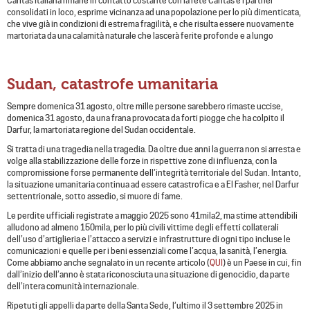
Caritas Italiana rimane in contatto costante con la rete Caritas e i partner
consolidati in loco, esprime vicinanza ad una popolazione per lo più dimenticata,
che vive già in condizioni di estrema fragilità, e che risulta essere nuovamente
martoriata da una calamità naturale che lascerà ferite profonde e a lungo
Sudan, catastrofe umanitaria
Sempre domenica 31 agosto, oltre mille persone sarebbero rimaste uccise,
domenica 31 agosto, da una frana provocata da forti piogge che ha colpito il
Darfur, la martoriata regione del Sudan occidentale.
Si tratta di una tragedia nella tragedia. Da oltre due anni la guerra non si arresta e
volge alla stabilizzazione delle forze in rispettive zone di influenza, con la
compromissione forse permanente dell’integrità territoriale del Sudan. Intanto,
la situazione umanitaria continua ad essere catastrofica e a El Fasher, nel Darfur
settentrionale, sotto assedio, si muore di fame.
Le perdite ufficiali registrate a maggio 2025 sono 41mila2, ma stime attendibili
alludono ad almeno 150mila, per lo più civili vittime degli effetti collaterali
dell’uso d’artiglieria e l’attacco a servizi e infrastrutture di ogni tipo incluse le
comunicazioni e quelle per i beni essenziali come l’acqua, la sanità, l’energia.
Come abbiamo anche segnalato in un recente articolo (
QUI
) è un Paese in cui, fin
dall’inizio dell’anno è stata riconosciuta una situazione di genocidio, da parte
dell’intera comunità internazionale.
Ripetuti gli appelli da parte della Santa Sede, l’ultimo il 3 settembre 2025 in