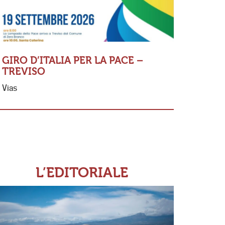
GIRO D’ITALIA PER LA PACE –
TREVISO
MESSA 
Vias
FERNAN
«Io so Sig
se non amo
ricordo di
L’EDITORIALE