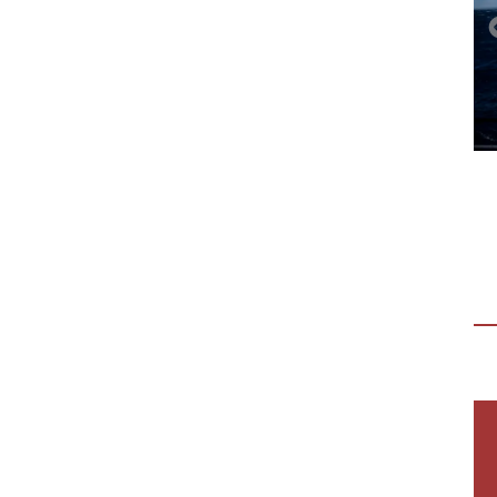
APRIRE I PROPRI ORIZZONTI E
TRASFORMARE IL CUORE
“Aprire i propri orizzonti e trasformare il
cuore” Dal 22 al 24 settembre sei giovani
ragazze hanno partecipato a “Dalla…