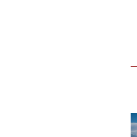
ESPERIENZA PER GIOVANI
“DALLA TUA PARTE”
“Dalla tua parte”, evento aperto ai giovani
(18-30 anni) per vivere un’esperienza
immersiva di 3 giorni in Casa della Carità,…