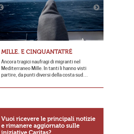
LE PAR
MILLE. E CINQUANTATRÉ
“ABBIA
Ancora tragici naufragi di migranti nel
FAMIGLI
Mediterraneo Mille. In tanti li hanno visti
Sabato scor
partire, da punti diversi della costa sud…
stata celeb
presieduta
Vuoi ricevere le principali notizie
e rimanere aggiornato sulle
iniziative Caritas?