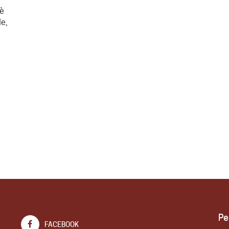
 è
le,
Pe
FACEBOOK