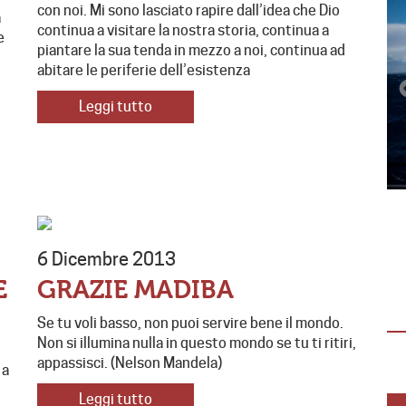
con noi. Mi sono lasciato rapire dall’idea che Dio
à
continua a visitare la nostra storia, continua a
e
piantare la sua tenda in mezzo a noi, continua ad
abitare le periferie dell’esistenza
Leggi tutto
APRIRE I PROPRI ORIZZONTI E
TRASFORMARE IL CUORE
6 Dicembre 2013
“Aprire i propri orizzonti e trasformare il
E
GRAZIE MADIBA
cuore” Dal 22 al 24 settembre sei giovani
ragazze hanno partecipato a “Dalla…
Se tu voli basso, non puoi servire bene il mondo.
Non si illumina nulla in questo mondo se tu ti ritiri,
appassisci. (Nelson Mandela)
 a
Leggi tutto