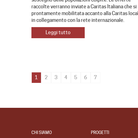
raccolte verranno inviate a Caritas Italiana che si
prontamente mobilitata accanto alla Caritas loca
in collegamento con la rete internazionale.
Leggi tutto
1
2
3
4
5
6
7
CHI SIAMO
PROGETTI