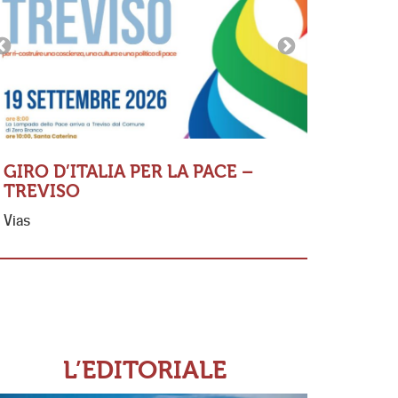
GIRO D’ITALIA PER LA PACE –
TREVISO
MESSA 
Vias
FERNAN
«Io so Sig
se non amo
ricordo di
L’EDITORIALE