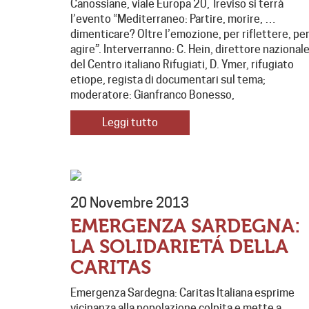
Canossiane, viale Europa 20, Treviso si terrà
l’evento “Mediterraneo: Partire, morire, …
dimenticare? Oltre l’emozione, per riflettere, pe
agire”. Interverranno: C. Hein, direttore nazional
del Centro italiano Rifugiati, D. Ymer, rifugiato
etiope, regista di documentari sul tema;
moderatore: Gianfranco Bonesso,
Leggi tutto
20 Novembre 2013
EMERGENZA SARDEGNA:
LA SOLIDARIETÁ DELLA
CARITAS
Emergenza Sardegna: Caritas Italiana esprime
vicinanza alla popolazione colpita e mette a