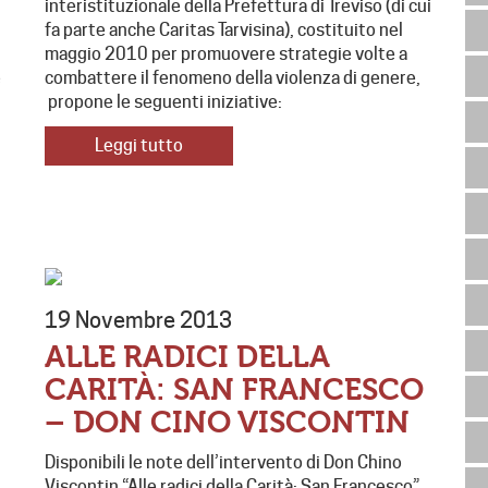
interistituzionale della Prefettura di Treviso (di cui
fa parte anche Caritas Tarvisina), costituito nel
r
maggio 2010 per promuovere strategie volte a
e
combattere il fenomeno della violenza di genere,
propone le seguenti iniziative:
Leggi tutto
19 Novembre 2013
ALLE RADICI DELLA
CARITÀ: SAN FRANCESCO
– DON CINO VISCONTIN
Disponibili le note dell’intervento di Don Chino
Viscontin “Alle radici della Carità: San Francesco”,