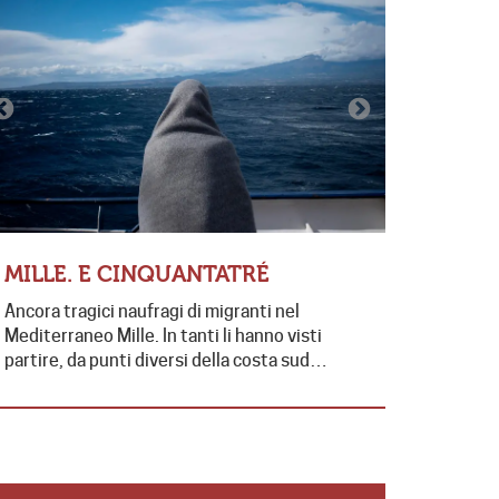
LE PAR
MILLE. E CINQUANTATRÉ
“ABBIA
Ancora tragici naufragi di migranti nel
FAMIGLI
Mediterraneo Mille. In tanti li hanno visti
Sabato scor
partire, da punti diversi della costa sud…
stata celeb
presieduta