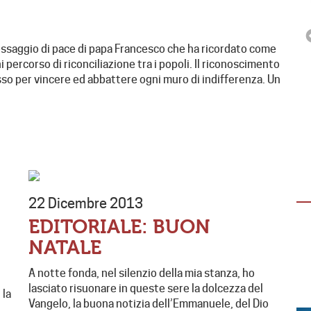
 messaggio di pace di papa Francesco che ha ricordato come
 percorso di riconciliazione tra i popoli. Il riconoscimento
passo per vincere ed abbattere ogni muro di indifferenza. Un
ESPERIENZA PER GIOVANI
“DALLA TUA PARTE”
“Dalla tua parte”, evento aperto ai giovani
(18-30 anni) per vivere un’esperienza
22 Dicembre 2013
immersiva di 3 giorni in Casa della Carità,…
EDITORIALE: BUON
NATALE
A notte fonda, nel silenzio della mia stanza, ho
lasciato risuonare in queste sere la dolcezza del
 la
Vangelo, la buona notizia dell’Emmanuele, del Dio