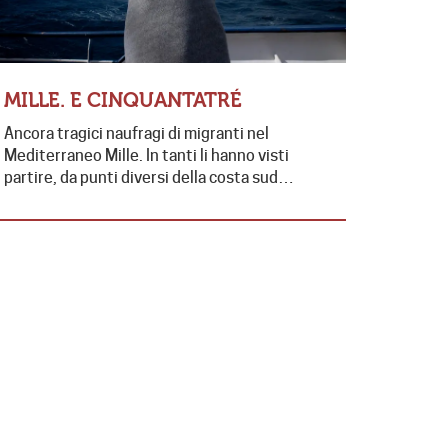
LE PAR
MILLE. E CINQUANTATRÉ
“ABBIA
Ancora tragici naufragi di migranti nel
FAMIGLI
Mediterraneo Mille. In tanti li hanno visti
Sabato scor
partire, da punti diversi della costa sud…
stata celeb
presieduta