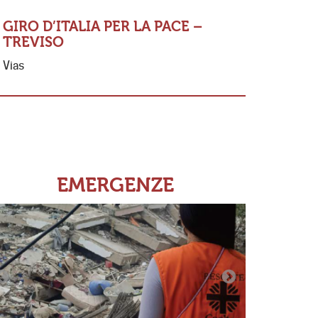
GIRO D’ITALIA PER LA PACE –
TREVISO
MESSA 
Vias
FERNAN
«Io so Sig
se non amo
ricordo di
EMERGENZE