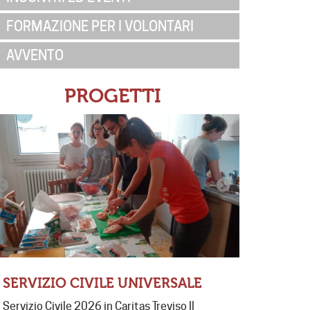
FORMAZIONE PER I VOLONTARI
AVVENTO
PROGETTI
SERVIZIO CIVILE UNIVERSALE
ESPERI
Servizio Civile 2026 in Caritas Treviso Il
Dalla Tua P