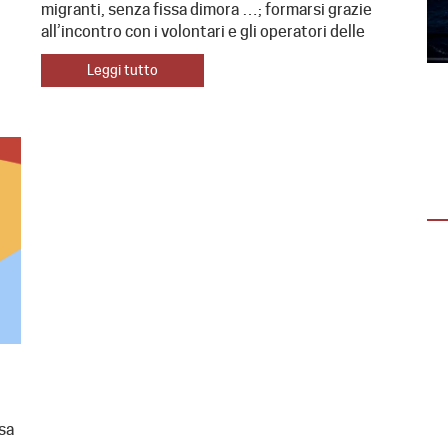
migranti, senza fissa dimora …; formarsi grazie
all’incontro con i volontari e gli operatori delle
Leggi tutto
APRIRE I PROPRI ORIZZONTI E
TRASFORMARE IL CUORE
“Aprire i propri orizzonti e trasformare il
cuore” Dal 22 al 24 settembre sei giovani
ragazze hanno partecipato a “Dalla…
sa