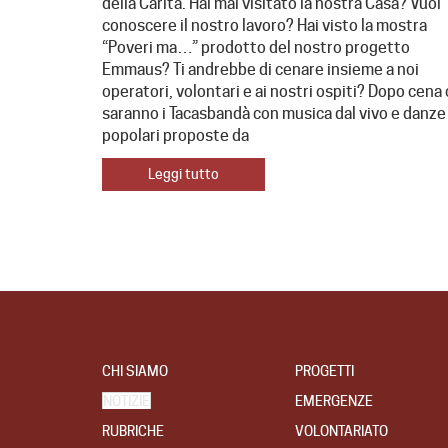
della Carità. Hai mai visitato la nostra Casa? Vuoi
conoscere il nostro lavoro? Hai visto la mostra
“Poveri ma…” prodotto del nostro progetto
Emmaus? Ti andrebbe di cenare insieme a noi
operatori, volontari e ai nostri ospiti? Dopo cena 
saranno i Tacasbandà con musica dal vivo e danze
popolari proposte da
Leggi tutto
CHI SIAMO
PROGETTI
NOTIZIE
EMERGENZE
RUBRICHE
VOLONTARIATO