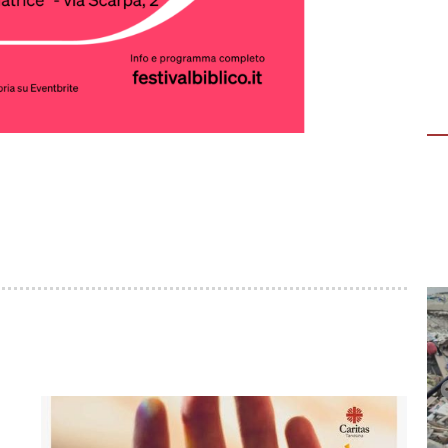
ESPERIENZA PER GIOVANI
“DALLA TUA PARTE”
“Dalla tua parte”, evento aperto ai giovani
(18-30 anni) per vivere un’esperienza
immersiva di 3 giorni in Casa della Carità,…