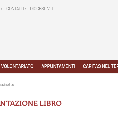
 ›
CONTATTI ›
DIOCESITV.IT
VOLONTARIATO
APPUNTAMENTI
CARITAS NEL TE
rissinotto
ENTAZIONE LIBRO