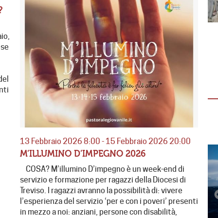
?
io,
EMERGENZA SUDAN
ese
Emergenza Sudan: tre anni di guerra Il 15
aprile 2026 la guerra entrerà nel suo quarto
anno. Tre anni segnati…
del
nti
13 Febbraio 2026 8:00 - 15 Febbraio 2026 20:00
M’ILLUMINO D’IMPEGNO 2026
COSA? M’illumino D’impegno è un week-end di
servizio e formazione per ragazzi della Diocesi di
Treviso. I ragazzi avranno la possibilità di: vivere
l’esperienza del servizio ‘per e con i poveri’ presenti
in mezzo a noi: anziani, persone con disabilità,