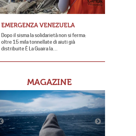
EMERGENZA VENEZUELA
EMERGE
Dopo il sisma la solidarietà non si ferma:
Emergenza 
oltre 15 mila tonnellate di aiuti già
tragedia, c
distribuite È La Guaira la…
dall’ottobr
Oriente.…
MAGAZINE