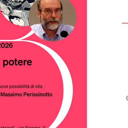
LAVANDERIA
La lavanderia della Casa della Carità è attiva
da ottobre 2015. Ad oggi nella città di
Treviso non esiste una…