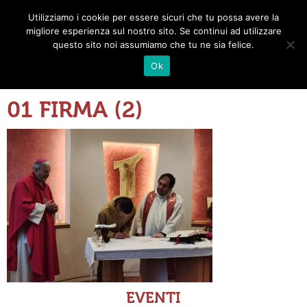
Utilizziamo i cookie per essere sicuri che tu possa avere la
Toggle
migliore esperienza sul nostro sito. Se continui ad utilizzare
navigat
questo sito noi assumiamo che tu ne sia felice.
Ok
01 FIRMA (2)
EVENTI