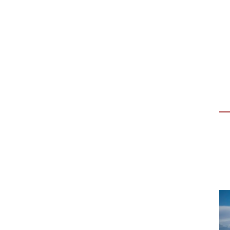
ESPERIENZA PER GIOVANI
“DALLA TUA PARTE”
“Dalla tua parte”, evento aperto ai giovani
(18-30 anni) per vivere un’esperienza
immersiva di 3 giorni in Casa della Carità,…