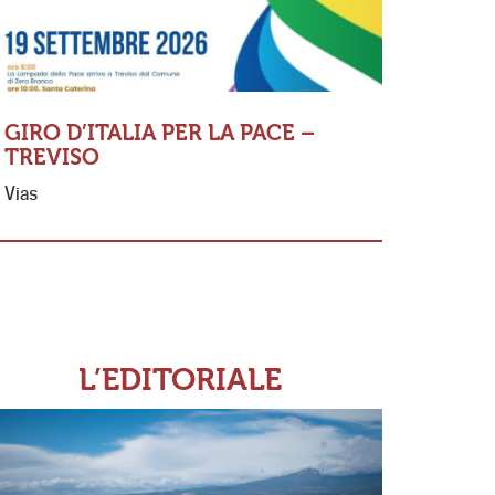
GIRO D’ITALIA PER LA PACE –
TREVISO
MESSA 
Vias
FERNAN
«Io so Sig
se non amo
ricordo di
L’EDITORIALE