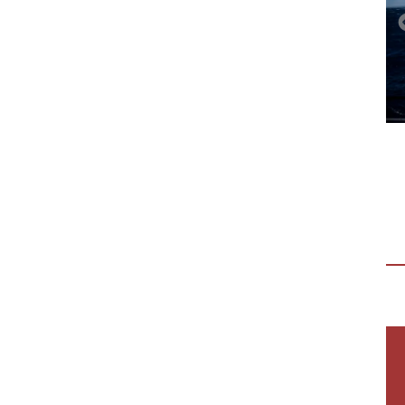
APRIRE I PROPRI ORIZZONTI E
TRASFORMARE IL CUORE
“Aprire i propri orizzonti e trasformare il
cuore” Dal 22 al 24 settembre sei giovani
ragazze hanno partecipato a “Dalla…