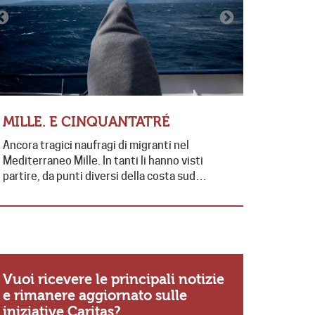
LE PAR
MILLE. E CINQUANTATRÉ
“ABBIA
Ancora tragici naufragi di migranti nel
FAMIGLI
Mediterraneo Mille. In tanti li hanno visti
Sabato scor
partire, da punti diversi della costa sud…
stata celeb
presieduta
Vuoi ricevere le principali notizie
e rimanere aggiornato sulle
iniziative Caritas?