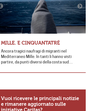
LE PAR
MILLE. E CINQUANTATRÉ
“ABBIA
Ancora tragici naufragi di migranti nel
FAMIGLI
Mediterraneo Mille. In tanti li hanno visti
Sabato scor
partire, da punti diversi della costa sud…
stata celeb
presieduta
Vuoi ricevere le principali notizie
e rimanere aggiornato sulle
iniziative Caritas?