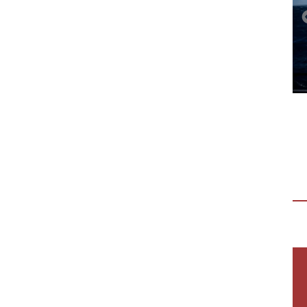
APRIRE I PROPRI ORIZZONTI E
TRASFORMARE IL CUORE
“Aprire i propri orizzonti e trasformare il
cuore” Dal 22 al 24 settembre sei giovani
ragazze hanno partecipato a “Dalla…