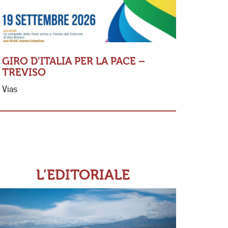
GIRO D’ITALIA PER LA PACE –
TREVISO
MESSA 
Vias
FERNAN
«Io so Sig
se non amo
ricordo di
L’EDITORIALE