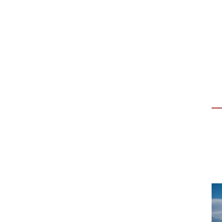
ESPERIENZA PER GIOVANI
“DALLA TUA PARTE”
“Dalla tua parte”, evento aperto ai giovani
(18-30 anni) per vivere un’esperienza
immersiva di 3 giorni in Casa della Carità,…