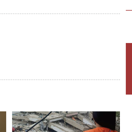
(18-30 anni) per vivere un’esperienza
immersiva di 3 giorni in Casa della Carità,…