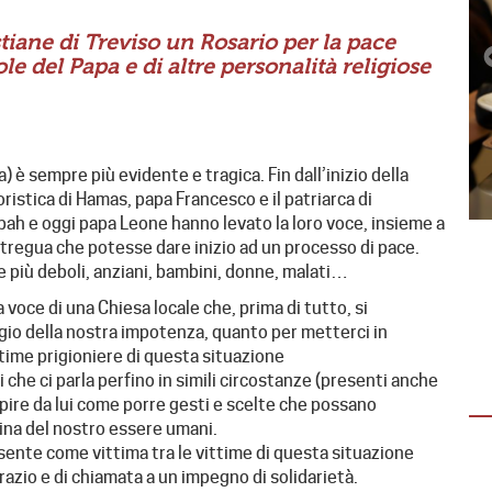
tiane di Treviso un Rosario per la pace
le del Papa e di altre personalità religiose
a) è sempre più evidente e tragica. Fin dall’inizio della
ristica di Hamas, papa Francesco e il patriarca di
bah e oggi papa Leone hanno levato la loro voce, insieme a
una tregua che potesse dare inizio ad un processo di pace.
ne più deboli, anziani, bambini, donne, malati…
EMERGENZA IN VENEZUELA
(AGG. 1° AGOSTO)
oce di una Chiesa locale che, prima di tutto, si
gio della nostra impotenza, quanto per metterci in
Dopo il sisma la solidarietà non si ferma:
ittime prigioniere di questa situazione
oltre 15 mila tonnellate di aiuti già
 che ci parla perfino in simili circostanze (presenti anche
distribuite È La Guaira la…
ire da lui come porre gesti e scelte che possano
ovina del nostro essere umani.
resente come vittima tra le vittime di questa situazione
razio e di chiamata a un impegno di solidarietà.