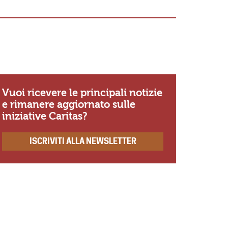
«Io so Sig
se non amo
ricordo di
Vuoi ricevere le principali notizie
e rimanere aggiornato sulle
iniziative Caritas?
ISCRIVITI ALLA NEWSLETTER