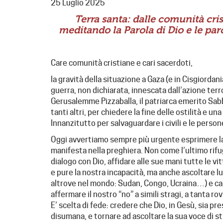
25 Luglio 2025
Terra santa: dalle comunità cris
meditando la Parola di Dio e le paro
Care comunità cristiane e cari sacerdoti,
la gravità della situazione a Gaza (e in Cisgiordani
guerra, non dichiarata, innescata dall’azione terro
Gerusalemme Pizzaballa, il patriarca emerito Sab
tanti altri, per chiedere la fine delle ostilità e 
Innanzitutto per salvaguardare i civili e le perso
Oggi avvertiamo sempre più urgente esprimere la v
manifesta nella preghiera. Non come l’ultimo rifu
dialogo con Dio, affidare alle sue mani tutte le v
e pure la nostra incapacità, ma anche ascoltare lui
altrove nel mondo: Sudan, Congo, Ucraina…) e cap
affermare il nostro “no” a simili stragi, a tanta r
E’ scelta di fede: credere che Dio, in Gesù, sia p
disumana, e tornare ad ascoltare la sua voce di st