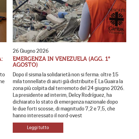
26 Giugno 2026
:
EMERGENZA IN VENEZUELA (AGG. 1°
AGOSTO)
sto
Dopo il sisma la solidarietà non si ferma: oltre 15
one
mila tonnellate di aiuti già distribuite È La Guaira la
zona più colpita dal terremoto del 24 giugno 2026.
La presidente ad interim, Delcy Rodríguez, ha
dichiarato lo stato di emergenza nazionale dopo
le due forti scosse, di magnitudo 7,2 e 7,5, che
hanno interessato il nord-ovest
Leggi tutto