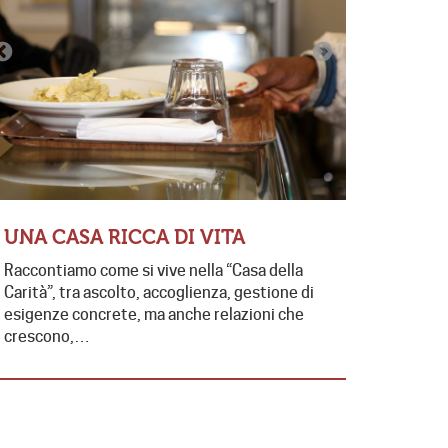
CONTRA
EDUCAT
FUTUR
UNA CASA RICCA DI VITA
Presente e 
Raccontiamo come si vive nella “Casa della
contrasto 
Carità”, tra ascolto, accoglienza, gestione di
di collabo
esigenze concrete, ma anche relazioni che
da…
crescono,…