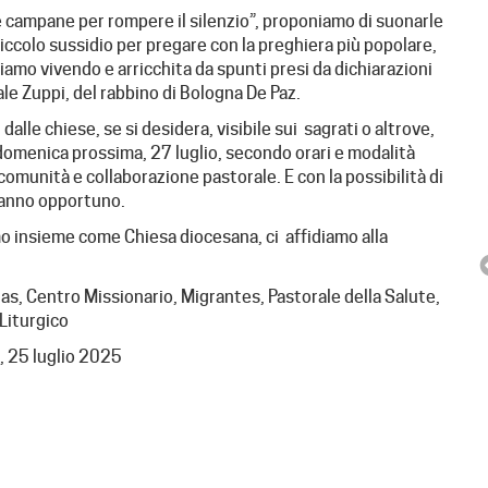
 campane per rompere il silenzio”, proponiamo di suonarle
 piccolo sussidio per pregare con la preghiera più popolare,
tiamo vivendo e arricchita da spunti presi da dichiarazioni
ale Zuppi, del rabbino di Bologna De Paz.
lle chiese, se si desidera, visibile sui sagrati o altrove,
domenica prossima, 27 luglio, secondo orari e modalità
munità e collaborazione pastorale. E con la possibilità di
rranno opportuno.
 insieme come Chiesa diocesana, ci affidiamo alla
ritas, Centro Missionario, Migrantes, Pastorale della Salute,
Liturgico
, 25 luglio 2025
ESPERIENZA PER GIOVANI
“DALLA TUA PARTE”
“Dalla tua parte”, evento aperto ai giovani