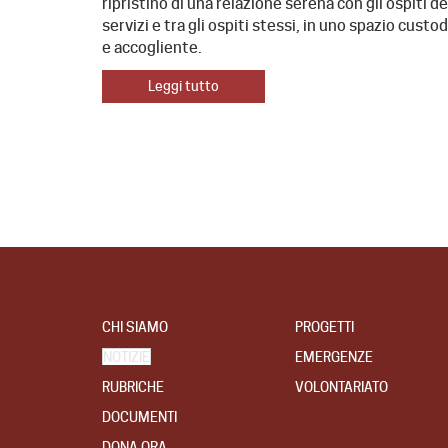
ripristino di una relazione serena con gli ospiti de
servizi e tra gli ospiti stessi, in uno spazio custo
e accogliente.
Leggi tutto
CHI SIAMO
PROGETTI
NOTIZIE
EMERGENZE
RUBRICHE
VOLONTARIATO
DOCUMENTI
DONA ORA