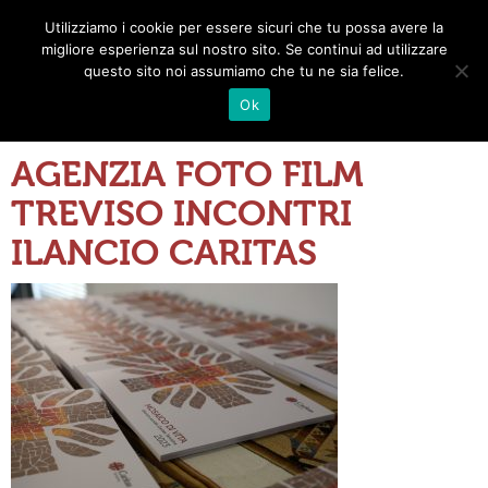
Utilizziamo i cookie per essere sicuri che tu possa avere la
Toggle
migliore esperienza sul nostro sito. Se continui ad utilizzare
navigat
questo sito noi assumiamo che tu ne sia felice.
Ok
AGENZIA FOTO FILM
TREVISO INCONTRI
ILANCIO CARITAS