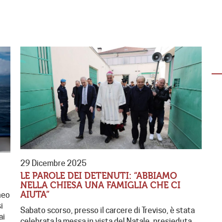
EMERGENZA IN VENEZUELA
(AGG. 1° AGOSTO)
Dopo il sisma la solidarietà non si ferma:
oltre 15 mila tonnellate di aiuti già
distribuite È La Guaira la…
29 Dicembre 2025
LE PAROLE DEI DETENUTI: “ABBIAMO
NELLA CHIESA UNA FAMIGLIA CHE CI
AIUTA”
neo
i
Sabato scorso, presso il carcere di Treviso, è stata
ai
celebrata la messa in vista del Natale, presieduta