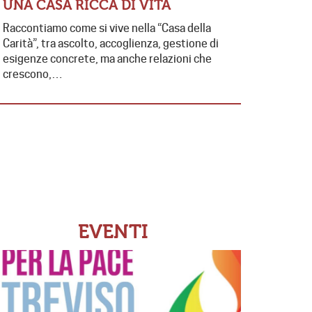
FUTUR
UNA CASA RICCA DI VITA
Presente e 
Raccontiamo come si vive nella “Casa della
contrasto 
Carità”, tra ascolto, accoglienza, gestione di
di collabo
esigenze concrete, ma anche relazioni che
da…
crescono,…
EVENTI