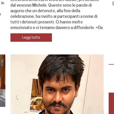
 in
dal vescovo Michele. Queste sono le parole di
augurio che un detenuto, alla fine della
e
celebrazione, ha rivolto ai partecipanti a nome di
tutti i detenuti presenti. Ci hanno molto
emozionato e ci teniamo davvero a diffonderle. «Da
Leggi tutto
ESPERIENZA PER GIOVANI
“DALLA TUA PARTE”
“Dalla tua parte”, evento aperto ai giovani
(18-30 anni) per vivere un’esperienza
immersiva di 3 giorni in Casa della Carità,…