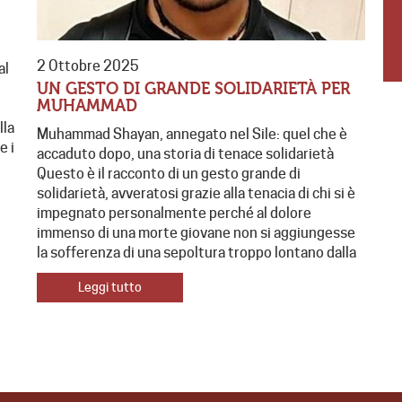
2 Ottobre 2025
al
UN GESTO DI GRANDE SOLIDARIETÀ PER
MUHAMMAD
lla
Muhammad Shayan, annegato nel Sile: quel che è
e i
accaduto dopo, una storia di tenace solidarietà
Questo è il racconto di un gesto grande di
solidarietà, avveratosi grazie alla tenacia di chi si è
impegnato personalmente perché al dolore
immenso di una morte giovane non si aggiungesse
la sofferenza di una sepoltura troppo lontano dalla
Leggi tutto