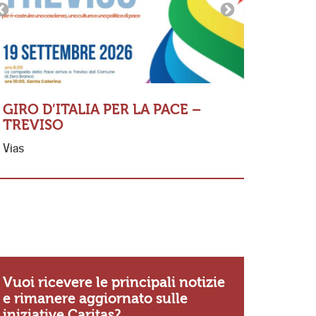
GIRO D’ITALIA PER LA PACE –
TREVISO
MESSA 
Vias
FERNAN
«Io so Sig
se non amo
ricordo di
Vuoi ricevere le principali notizie
e rimanere aggiornato sulle
iniziative Caritas?