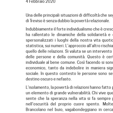
4 Febbraio 2020
Una delle principali situazioni di difficoltà che s
di Treviso è senza dubbio la povertà relazionale.
Indubbiamente il forte individualismo che è cresci
ha rallentato le dinamiche della solidarietà e
spersonalizzati i luoghi della nostra vita quotidi
statistica, sui numeri. L’approccio all’altro rischi
quello delle relazioni. Si valuta se un intervent
delle persone e della comunità. Questo è cert
individuale al bene comune. Così facendo si sono
economico, tanto da indebolire in maniera sign
sociale. In questo contesto le persone sono sem
destino oscuro e nefasto.
L’isolamento, la povertà di relazioni hanno fatt
un elemento di grande vulnerabilità. Chi vive qu
sente che la speranza nella vita si fa sempre p
nell’oscurità del proprio cuore spento. Molt
Brancolano nel buio, vagabondeggiano in cerc