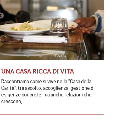
CONTRA
EDUCAT
FUTUR
UNA CASA RICCA DI VITA
Presente e 
Raccontiamo come si vive nella “Casa della
contrasto 
Carità”, tra ascolto, accoglienza, gestione di
di collabo
esigenze concrete, ma anche relazioni che
da…
crescono,…