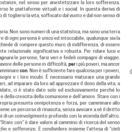
 sostanze, nel sesso per anestetizzare la loro sofferenza.
so le piattaforme virtuali e i social. In questa deriva di
i togliersi la vita, soffocato dal vuoto e dal non senso di
ria. Non sono numeri di una statistica, ma sono una terra
re di ogni persona è unico ed intoccabile, qualunque sia la
ci chiede di rompere questo muro di indifferenza, di essere
te relazionale significativa e robusta. Per ridare luce e
agnare
le persone, farsi veri e fedeli compagni di viaggio.
favore delle persone in difficoltà,
per
i più poveri, ma ancor
 camminare
con
. Non è sufficiente fare qualcosa per i poveri,
 sogni e i loro incubi. È necessario maturare una grande
eri, ad imparare da loro ad apprezzare il dono della vita, a
fidato, ci è stato dato solo ed esclusivamente perché lo
e della crescita della comunione e dell’amore. Stare con i
 propria presunta onnipotenza e forza, per camminare allo
nsieme un percorso di rinascita, senza avocare a sé il diritto
ESPERIENZA PER GIOVANI
i di un coinvolgimento profondo con la vicenda dell’altro.
“DALLA TUA PARTE”
 “Stare con” è dare valore al cammino di ricerca del senso
che e sofferenze. È condividere insieme l’attesa di “cieli
“Dalla tua parte”, evento aperto ai giovani