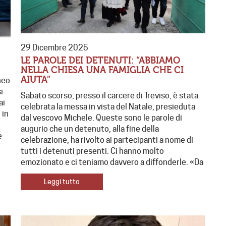
29 Dicembre 2025
LE PAROLE DEI DETENUTI: “ABBIAMO
NELLA CHIESA UNA FAMIGLIA CHE CI
AIUTA”
neo
i
Sabato scorso, presso il carcere di Treviso, è stata
ai
celebrata la messa in vista del Natale, presieduta
 in
dal vescovo Michele. Queste sono le parole di
augurio che un detenuto, alla fine della
e
celebrazione, ha rivolto ai partecipanti a nome di
tutti i detenuti presenti. Ci hanno molto
emozionato e ci teniamo davvero a diffonderle. «Da
Leggi tutto