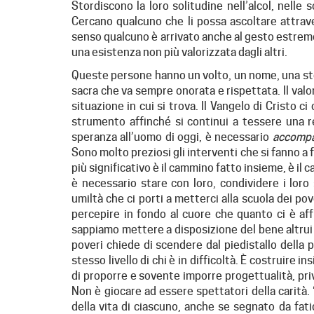
Stordiscono la loro solitudine nell’alcol, nelle
Cercano qualcuno che li possa ascoltare attraver
senso qualcuno è arrivato anche al gesto estremo d
una esistenza non più valorizzata dagli altri.
Queste persone hanno un volto, un nome, una sto
sacra che va sempre onorata e rispettata. Il valo
situazione in cui si trova. Il Vangelo di Cristo 
strumento affinché si continui a tessere una re
speranza all’uomo di oggi, è necessario
accomp
Sono molto preziosi gli interventi che si fanno a 
più significativo è il cammino fatto insieme, è il
è necessario stare con loro, condividere i loro
umiltà che ci porti a metterci alla scuola dei pov
percepire in fondo al cuore che quanto ci è af
sappiamo mettere a disposizione del bene altrui 
poveri chiede di scendere dal piedistallo della
stesso livello di chi è in difficoltà. È costruire i
di proporre e sovente imporre progettualità, priv
Non è giocare ad essere spettatori della carità.
della vita di ciascuno, anche se segnato da fati