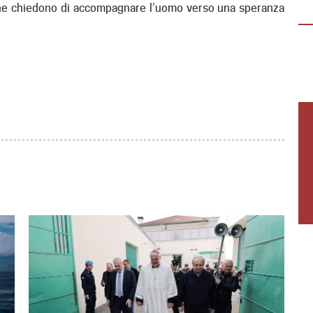
 che chiedono di accompagnare l’uomo verso una speranza
(18-30 anni) per vivere un’esperienza
immersiva di 3 giorni in Casa della Carità,…