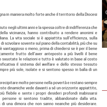
egna in maniera molto forte anche il territorio della Diocesi
uto negli ultimi anni e la spessa coltre di indifferenza che
 della vicinanza, hanno contribuito a rendere anonimi e
ana. La vita sociale si è appiattita sull’efficienza, sulla
a di scivolare sovente sul piano della contabilità, più che su
o è vantaggioso o meno, prima di chiedersi se è per il bene
amente frutto dell’aver anteposto a più livelli il bene
 svuotate le relazioni e tutto è valutato in base al costo
EMERGENZA IN VENEZUELA
ificativa il sistema del welfare e dello stesso tessuto
(AGG. 1° AGOSTO)
pre più sole, isolate e si sentono spesso in balìa di un
Dopo il sisma la solidarietà non si ferma:
oltre 15 mila tonnellate di aiuti già
o precipitare molte persone nella povertà e restano sempre
distribuite È La Guaira la…
este dinamiche vede davanti a sé un orizzonte appiattito,
iù flebile e sente i propri desideri profondi inabissarsi
e persone si sentono tradite, abbandonate dalla vita.
a di una dimora che non sanno neanche più desiderare.