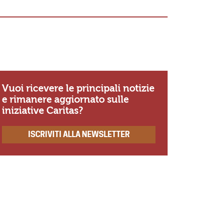
«Io so Sig
se non amo
ricordo di
Vuoi ricevere le principali notizie
e rimanere aggiornato sulle
iniziative Caritas?
ISCRIVITI ALLA NEWSLETTER