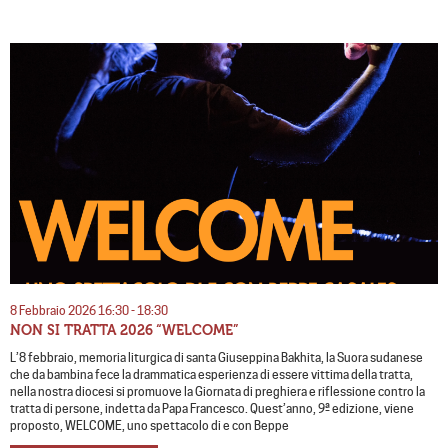
8 Febbraio 2026 16:30 - 18:30
NON SI TRATTA 2026 “WELCOME”
L’8 febbraio, memoria liturgica di santa Giuseppina Bakhita, la Suora sudanese
che da bambina fece la drammatica esperienza di essere vittima della tratta,
nella nostra diocesi si promuove la Giornata di preghiera e riflessione contro la
tratta di persone, indetta da Papa Francesco. Quest’anno, 9ª edizione, viene
proposto, WELCOME, uno spettacolo di e con Beppe