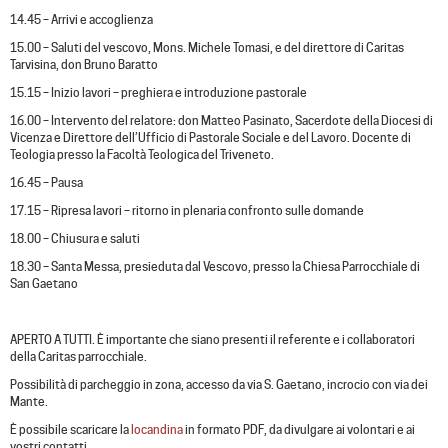
14.45 – Arrivi e accoglienza
15.00 – Saluti del vescovo, Mons. Michele Tomasi, e del direttore di Caritas
Tarvisina, don Bruno Baratto
15.15 – Inizio lavori – preghiera e introduzione pastorale
16.00 – Intervento del relatore: don Matteo Pasinato, Sacerdote della Diocesi di
Vicenza e Direttore dell’Ufficio di Pastorale Sociale e del Lavoro. Docente di
Teologia presso la Facoltà Teologica del Triveneto.
16.45 – Pausa
17.15 – Ripresa lavori – ritorno in plenaria confronto sulle domande
18.00 – Chiusura e saluti
18.30 – Santa Messa, presieduta dal Vescovo, presso la Chiesa Parrocchiale di
San Gaetano
APERTO A TUTTI. È importante che siano presenti il referente e i collaboratori
della Caritas parrocchiale.
Possibilità di parcheggio in zona, accesso da via S. Gaetano, incrocio con via dei
Mante.
È possibile scaricare la
locandina
in formato PDF, da divulgare ai volontari e ai
vostri contatti.