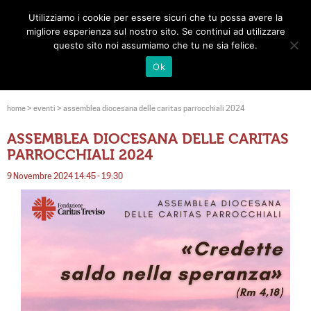
Utilizziamo i cookie per essere sicuri che tu possa avere la
Toggle
migliore esperienza sul nostro sito. Se continui ad utilizzare
navigat
questo sito noi assumiamo che tu ne sia felice.
Ok
home
>
eventi
>
assemblea diocesana delle caritas parrocchiali 2024
ASSEMBLEA DIOCESANA DELLE CARITAS
PARROCCHIALI 2024
9 Novembre 2024 14:45 - 19:30