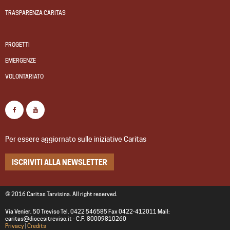
TRASPARENZA CARITAS
PROGETTI
EMERGENZE
VOLONTARIATO
Per essere aggiornato sulle iniziative Caritas
ISCRIVITI ALLA NEWSLETTER
© 2016 Caritas Tarvisina. All right reserved.
Via Venier, 50 Treviso Tel. 0422 546585 Fax 0422-412011 Mail:
caritas@diocesitreviso.it - C.F. 80009810260
Privacy
|
Credits