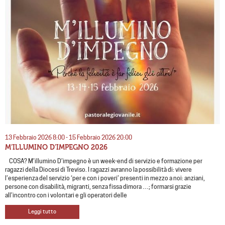
13 Febbraio 2026 8:00 - 15 Febbraio 2026 20:00
M’ILLUMINO D’IMPEGNO 2026
COSA? M’illumino D’impegno è un week-end di servizio e formazione per
ragazzi della Diocesi di Treviso. I ragazzi avranno la possibilità di: vivere
l’esperienza del servizio ‘per e con i poveri’ presenti in mezzo a noi: anziani,
persone con disabilità, migranti, senza fissa dimora …; formarsi grazie
all’incontro con i volontari e gli operatori delle
Leggi tutto