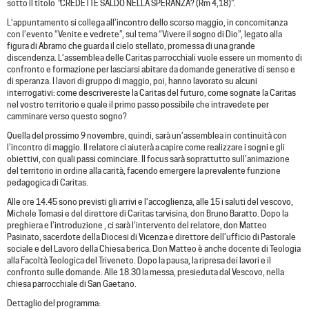
sotto il titolo
“
CREDETTE SALDO NELLA SPERANZA? (Rm 4,18)”.
L’appuntamento si collega all’incontro dello scorso maggio, in concomitanza
con l’evento “Venite e vedrete”, sul tema “Vivere il sogno di Dio”, legato alla
figura di Abramo che guarda il cielo stellato, promessa di una grande
discendenza. L’assemblea delle Caritas parrocchiali vuole essere un momento di
confronto e formazione per lasciarsi abitare da domande generative di senso e
di speranza. I lavori di gruppo di maggio, poi, hanno lavorato su alcuni
interrogativi: come descrivereste la Caritas del futuro, come sognate la Caritas
nel vostro territorio e quale il primo passo possibile che intravedete per
camminare verso questo sogno?
Quella del prossimo 9 novembre, quindi, sarà un’assemblea in continuità con
l’incontro di maggio. Il relatore ci aiuterà a capire come realizzare i sogni e gli
obiettivi, con quali passi cominciare. Il focus sarà soprattutto sull’animazione
del territorio in ordine alla carità, facendo emergere la prevalente funzione
pedagogica di Caritas.
Alle ore 14.45 sono previsti gli arrivi e l’accoglienza, alle 15 i saluti del vescovo,
Michele Tomasi e del direttore di Caritas tarvisina, don Bruno Baratto. Dopo la
preghiera e l’introduzione , ci sarà l’intervento del relatore, don Matteo
Pasinato, sacerdote della Diocesi di Vicenza e direttore dell’ufficio di Pastorale
sociale e del Lavoro della Chiesa berica. Don Matteo è anche docente di Teologia
alla Facoltà Teologica del Triveneto. Dopo la pausa, la ripresa dei lavori e il
confronto sulle domande. Alle 18.30 la messa, presieduta dal Vescovo, nella
chiesa parrocchiale di San Gaetano.
Dettaglio del programma: