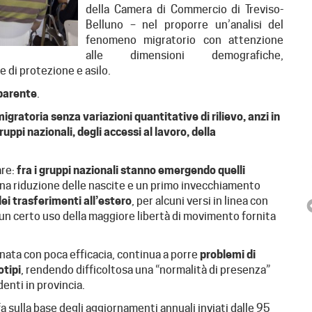
della Camera di Commercio di Treviso-
Belluno – nel proporre un’analisi del
fenomeno migratorio con attenzione
alle dimensioni demografiche,
e di protezione e asilo.
pparente
.
igratoria senza variazioni quantitative di rilievo, anzi in
uppi nazionali, degli accessi al lavoro, della
are:
fra i gruppi nazionali stanno emergendo quelli
una riduzione delle nascite e un primo invecchiamento
i trasferimenti all’estero
, per alcuni versi in linea con
e un certo uso della maggiore libertà di movimento fornita
rnata con poca efficacia, continua a porre
problemi di
otipi
, rendendo difficoltosa una “normalità di presenza”
enti in provincia.
ESPERIENZA PER GIOVANI
fa sulla base degli aggiornamenti annuali inviati dalle 95