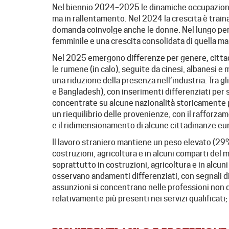
Nel biennio 2024–2025 le dinamiche occupazionali
ma in rallentamento. Nel 2024 la crescita è train
domanda coinvolge anche le donne. Nel lungo pe
femminile e una crescita consolidata di quella ma
Nel 2025 emergono differenze per genere, cittad
le rumene (in calo), seguite da cinesi, albanesi 
una riduzione della presenza nell’industria. Tra g
e Bangladesh), con inserimenti differenziati per
concentrate su alcune nazionalità storicamente p
un riequilibrio delle provenienze, con il rafforzam
e il ridimensionamento di alcune cittadinanze eu
Il lavoro straniero mantiene un peso elevato (29%
costruzioni, agricoltura e in alcuni comparti del ma
soprattutto in costruzioni, agricoltura e in alcuni
osservano andamenti differenziati, con segnali di c
assunzioni si concentrano nelle professioni non 
relativamente più presenti nei servizi qualificati; 