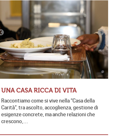
CONTRA
EDUCAT
FUTUR
UNA CASA RICCA DI VITA
Presente e 
Raccontiamo come si vive nella “Casa della
contrasto 
Carità”, tra ascolto, accoglienza, gestione di
di collabo
esigenze concrete, ma anche relazioni che
da…
crescono,…