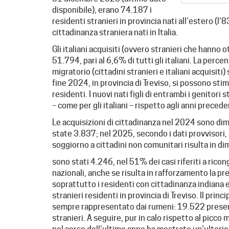
disponibile), erano 74.187 i
residenti stranieri in provincia nati all’estero (l
cittadinanza straniera nati in Italia.
Gli italiani acquisiti (ovvero stranieri che hann
51.794, pari al 6,6% di tutti gli italiani. La per
migratorio (cittadini stranieri e italiani acquisiti)
fine 2024, in provincia di Treviso, si possono stim
residenti. I nuovi nati figli di entrambi i genitor
– come per gli italiani – rispetto agli anni precede
Le acquisizioni di cittadinanza nel 2024 sono di
state 3.837; nel 2025, secondo i dati provvisori, s
soggiorno a cittadini non comunitari risulta in di
sono stati 4.246, nel 51% dei casi riferiti a ricon
nazionali, anche se risulta in rafforzamento la p
soprattutto i residenti con cittadinanza indiana 
stranieri residenti in provincia di Treviso. Il prin
sempre rappresentato dai rumeni: 19.522 presenz
stranieri. A seguire, pur in calo rispetto al pic