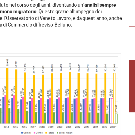
“DALLA TUA PARTE”
ciuto nel corso degli anni, diventando un’
analisi sempre
nomeno migratorio
. Questo grazie all’impegno dei
“Dalla tua parte”, evento aperto ai giovani
 dell’Osservatorio di Veneto Lavoro, e da quest’anno, anche
(18-30 anni) per vivere un’esperienza
a di Commercio di Treviso-Belluno.
immersiva di 3 giorni in Casa della Carità,…