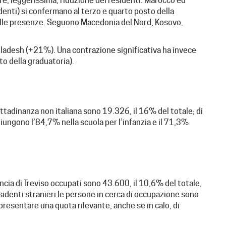
re, leggerissima, riduzione dei residenti. Marocco ed
enti) si confermano al terzo e quarto posto della
elle presenze. Seguono Macedonia del Nord, Kosovo,
angladesh (+21%). Una contrazione significativa ha invece
o della graduatoria).
ttadinanza non italiana sono 19.326, il 16% del totale; di
raggiungono l’84,7% nella scuola per l’infanzia e il 71,3%
vincia di Treviso occupati sono 43.600, il 10,6% del totale,
esidenti stranieri le persone in cerca di occupazione sono
presentare una quota rilevante, anche se in calo, di