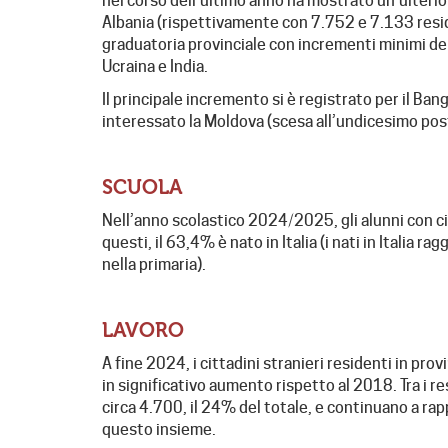
nel corso dell’ultimo anno ha mostrato un’ulterio
Albania (rispettivamente con 7.752 e 7.133 resid
graduatoria provinciale con incrementi minimi d
Ucraina e India.
Il principale incremento si è registrato per il B
interessato la Moldova (scesa all’undicesimo post
SCUOLA
Nell’anno scolastico 2024/2025, gli alunni con ci
questi, il 63,4% è nato in Italia (i nati in Italia 
nella primaria).
LAVORO
A fine 2024, i cittadini stranieri residenti in pro
in significativo aumento rispetto al 2018. Tra i r
circa 4.700, il 24% del totale, e continuano a rap
questo insieme.