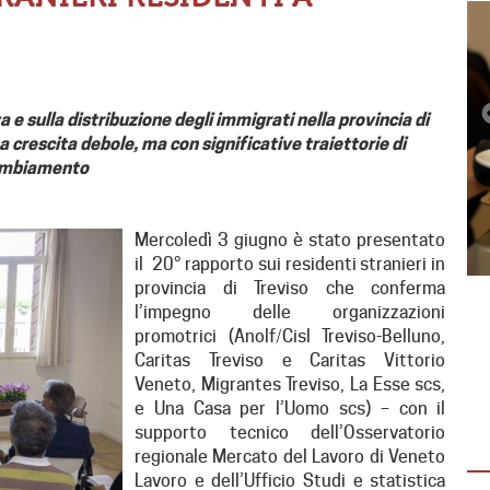
e sulla distribuzione degli immigrati nella provincia di
 crescita debole, ma con significative traiettorie di
mbiamento
Mercoledì 3 giugno è stato presentato
il 20° rapporto sui residenti stranieri in
provincia di Treviso che conferma
l’impegno delle organizzazioni
promotrici (Anolf/Cisl Treviso-Belluno,
EMERGENZA IN VENEZUELA
Caritas Treviso e Caritas Vittorio
(AGG. 1° AGOSTO)
Veneto, Migrantes Treviso, La Esse scs,
Dopo il sisma la solidarietà non si ferma:
e Una Casa per l’Uomo scs) – con il
oltre 15 mila tonnellate di aiuti già
supporto tecnico dell’Osservatorio
distribuite È La Guaira la…
regionale Mercato del Lavoro di Veneto
Lavoro e dell’Ufficio Studi e statistica