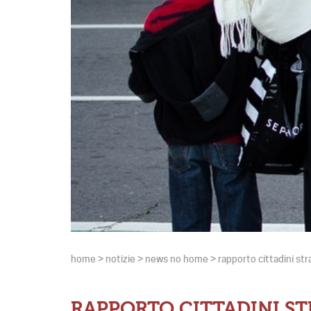
home
>
notizie
>
news no home
>
rapporto cittadini str
RAPPORTO CITTADINI ST