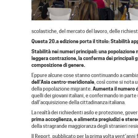
scolastiche, del mercato del lavoro, delle richiest
Questa 20.a edizione porta il titolo: Stabilità a
Stabilità nei numeri principali: una popolazione m
leggera contrazione, la conferma dei principali gr
composizione di genere.
Eppure alcune cose stanno continuando a cambi
dell’Asia centro-meridionale
, così come si nota 
della popolazione migrante.
Aumenta il numero de
quelli dei giovani italiani, e confermando in part
dall’acquisizione della cittadinanza italiana.
La realtà dei richiedenti asilo e protezione, gove
prima accoglienza, e alimenta pregiudizi e stere
della stragrande maggioranza degli stranieri resid
Il Report, pubblicato per la prima volta vent’anni 