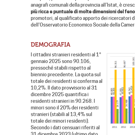
anagrafi comunali della provincia all’Istat, è cres
più ricca e puntuale di molte dimensioni del fe
promotori, al qualificato apporto dei ricercatori
dell’Osservatorio Economico Sociale della Camer
DEMOGRAFIA
I cittadini stranieri residenti al 1°
gennaio 2025 sono 90.106,
pressoché stabili rispetto al
biennio precedente. La quota sul
totale dei residenti si conferma al
10,2%. Il dato provvisorio al 31
dicembre 2025 quantifica i
residenti stranieri in 90.268. I
minori sono il 20% dei residenti
stranieri (stabili al 13,4% sul
totale dei minori residenti).
Secondo i dati censuari riferiti al
31 dicembre 2023 (ultimo dato