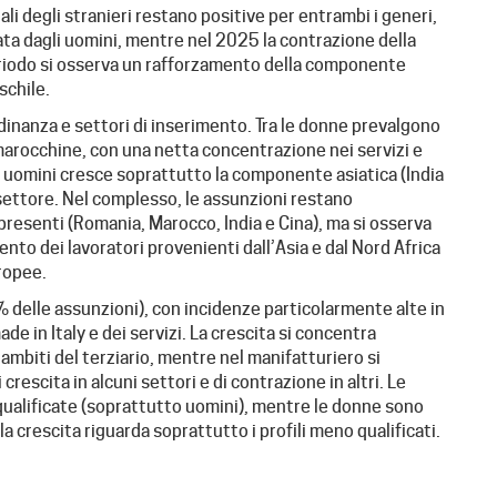
 degli stranieri restano positive per entrambi i generi,
ata dagli uomini, mentre nel 2025 la contrazione della
riodo si osserva un rafforzamento della componente
schile.
inanza e settori di inserimento. Tra le donne prevalgono
e marocchine, con una netta concentrazione nei servizi e
li uomini cresce soprattutto la componente asiatica (India
 settore. Nel complesso, le assunzioni restano
resenti (Romania, Marocco, India e Cina), ma si osserva
ento dei lavoratori provenienti dall’Asia e dal Nord Africa
ropee.
 delle assunzioni), con incidenze particolarmente alte in
de in Italy e dei servizi. La crescita si concentra
 ambiti del terziario, mentre nel manifatturiero si
rescita in alcuni settori e di contrazione in altri. Le
qualificate (soprattutto uomini), mentre le donne sono
la crescita riguarda soprattutto i profili meno qualificati.