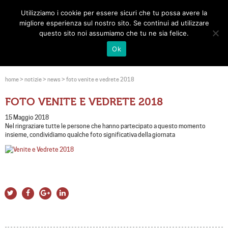
Utilizziamo i cookie per essere sicuri che tu possa avere la
Toggle
migliore esperienza sul nostro sito. Se continui ad utilizzare
navigat
questo sito noi assumiamo che tu ne sia felice.
Ok
home
>
notizie
>
news
>
foto venite e vedrete 2018
FOTO VENITE E VEDRETE 2018
15 Maggio 2018
Nel ringraziare tutte le persone che hanno partecipato a questo momento
insieme, condividiamo qualche foto significativa della giornata