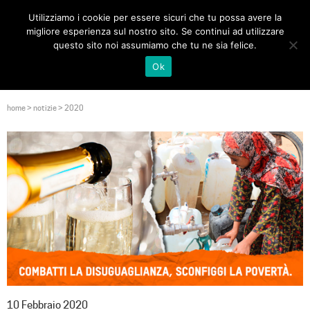
Utilizziamo i cookie per essere sicuri che tu possa avere la
Toggle
migliore esperienza sul nostro sito. Se continui ad utilizzare
navigat
questo sito noi assumiamo che tu ne sia felice.
Ok
home
>
notizie
>
2020
10 Febbraio 2020