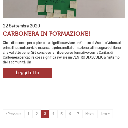
22 Settembre 2020
CARBONERA IN FORMAZIONE!
Ciclo di incontri per capire cosa significa avviare un Centro di Ascolto Volontari in
prima linea nel servizio ma ancora prima nella formazione, all’insegna del Bene
che va fatto bene! Si è concluso ieri il percorso formativo con la Caritas di
Carbonera per capire cosa significa avviare un CENTRO DI ASCOLTO all’interno
della comunità. Un
Leggi tutto
‹ Previous
1
2
3
4
5
6
7
Next ›
Last »