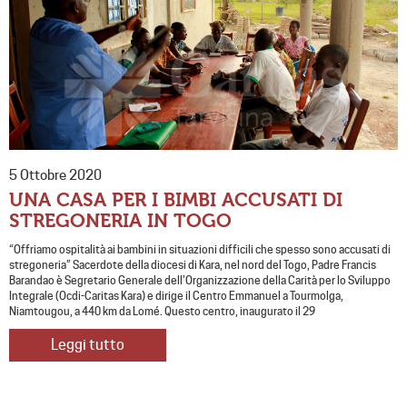
5 Ottobre 2020
UNA CASA PER I BIMBI ACCUSATI DI
STREGONERIA IN TOGO
“Offriamo ospitalità ai bambini in situazioni difficili che spesso sono accusati di
stregoneria” Sacerdote della diocesi di Kara, nel nord del Togo, Padre Francis
Barandao è Segretario Generale dell’Organizzazione della Carità per lo Sviluppo
Integrale (Ocdi-Caritas Kara) e dirige il Centro Emmanuel a Tourmolga,
Niamtougou, a 440 km da Lomé. Questo centro, inaugurato il 29
Leggi tutto