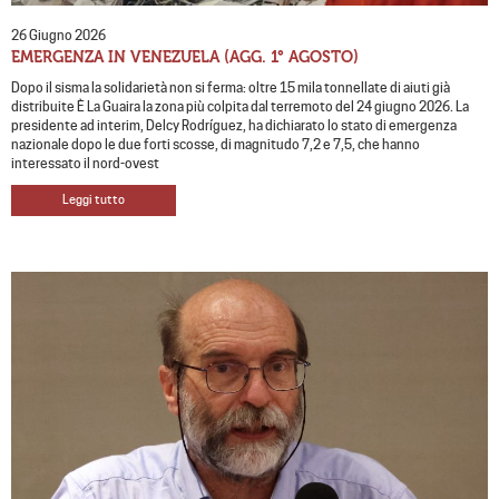
26 Giugno 2026
EMERGENZA IN VENEZUELA (AGG. 1° AGOSTO)
Dopo il sisma la solidarietà non si ferma: oltre 15 mila tonnellate di aiuti già
distribuite È La Guaira la zona più colpita dal terremoto del 24 giugno 2026. La
presidente ad interim, Delcy Rodríguez, ha dichiarato lo stato di emergenza
nazionale dopo le due forti scosse, di magnitudo 7,2 e 7,5, che hanno
interessato il nord-ovest
Leggi tutto