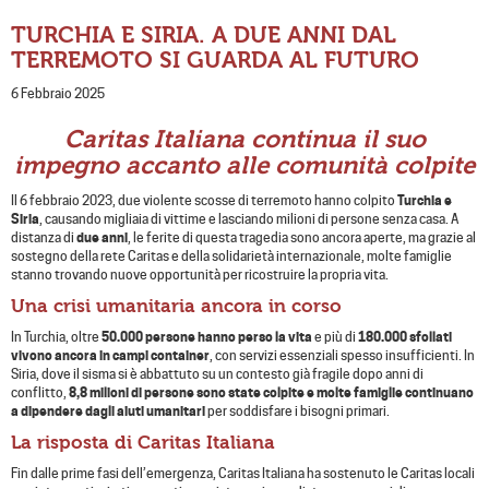
TURCHIA E SIRIA. A DUE ANNI DAL
TERREMOTO SI GUARDA AL FUTURO
6 Febbraio 2025
Caritas Italiana continua il suo
impegno accanto alle comunità colpite
Il 6 febbraio 2023, due violente scosse di terremoto hanno colpito
Turchia e
Siria
, causando migliaia di vittime e lasciando milioni di persone senza casa. A
distanza di
due anni
, le ferite di questa tragedia sono ancora aperte, ma grazie al
sostegno della rete Caritas e della solidarietà internazionale, molte famiglie
stanno trovando nuove opportunità per ricostruire la propria vita.
Una crisi umanitaria ancora in corso
In Turchia, oltre
50.000 persone hanno perso la vita
e più di
180.000 sfollati
vivono ancora in campi container
, con servizi essenziali spesso insufficienti. In
Siria, dove il sisma si è abbattuto su un contesto già fragile dopo anni di
conflitto,
8,8 milioni di persone sono state colpite e molte famiglie continuano
a dipendere dagli aiuti umanitari
per soddisfare i bisogni primari.
La risposta di Caritas Italiana
Fin dalle prime fasi dell’emergenza, Caritas Italiana ha sostenuto le Caritas locali