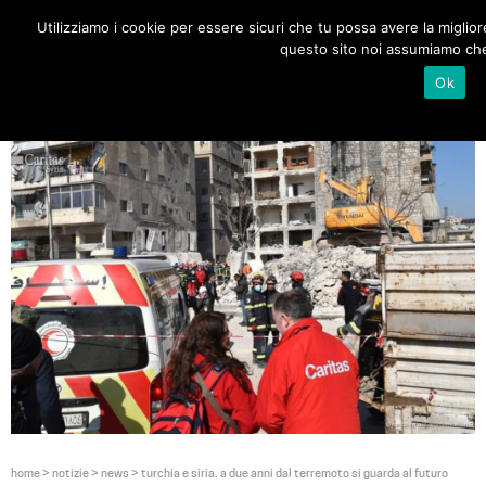
Utilizziamo i cookie per essere sicuri che tu possa avere la miglior
Toggle
questo sito noi assumiamo che 
navigat
Ok
home
>
notizie
>
news
>
turchia e siria. a due anni dal terremoto si guarda al futuro