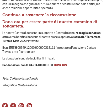
con un impegno che guarda al futuro e punta a ricostruire non solo edifici, ma
anche relazioni, opportunità e speranza.
Continua a sostenere la ricostruzione
Dona ora per essere parte di questo cammino di
solidarietà.
La nostra Caritas diocesana, in supporto a Caritas Italiana,
raccoglie donazioni
attraverso bonifico bancario al nostro braccio operativo (
causale “Terremoto
Turchia-Siria 2023”
) tramite:
Iban: IT55 H 08399 12000 000000318111 (intestato a Fondazione Caritas
Treviso ente filantropico)
Le donazioni sono deducibili ai fini fiscali.
Per donazioni con la CARTA DI CREDITO:
DONA ORA
Foto: Caritas Internationalis
Infografica: Caritas Italiana