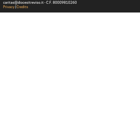
caritas@diocesitreviso.it - C.F. 80009810260
Privacy
|
Credits