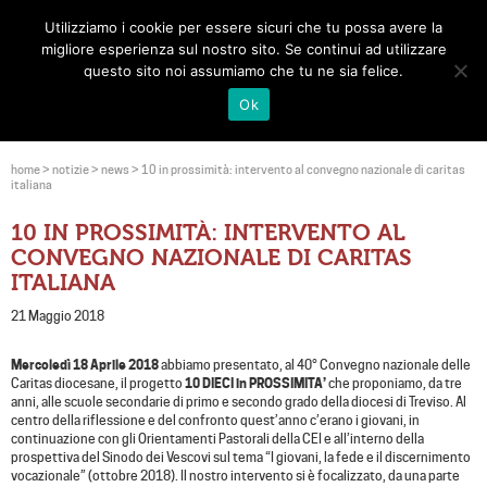
Utilizziamo i cookie per essere sicuri che tu possa avere la
Toggle
migliore esperienza sul nostro sito. Se continui ad utilizzare
navigat
questo sito noi assumiamo che tu ne sia felice.
Ok
home
>
notizie
>
news
>
10 in prossimità: intervento al convegno nazionale di caritas
italiana
10 IN PROSSIMITÀ: INTERVENTO AL
CONVEGNO NAZIONALE DI CARITAS
ITALIANA
21 Maggio 2018
Mercoledì 18 Aprile 2018
abbiamo presentato, al 40° Convegno nazionale delle
Caritas diocesane, il progetto
10 DIECI in PROSSIMITA’
che proponiamo, da tre
anni, alle scuole secondarie di primo e secondo grado della diocesi di Treviso. Al
centro della riflessione e del confronto quest’anno c’erano i giovani, in
continuazione con gli Orientamenti Pastorali della CEI e all’interno della
prospettiva del Sinodo dei Vescovi sul tema “I giovani, la fede e il discernimento
vocazionale” (ottobre 2018). Il nostro intervento si è focalizzato, da una parte