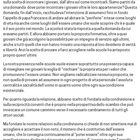
sulla scelta di incontrare i giovani, dall’altra sul come incontrarli. Siamo partiti da
una domanda: dove poter incontrare i giovani oltre le loro appartenenze? Questa
domanda, fin dall’inizio, racchiudeva l’intenzione di assumerci fino in fondo
l’appello di papa Francesco di andare ad abitare le “periferie” intese come luoghi
di vita ma anche come luoghi dell’essere umano che vuole scoprire chi è e quale
è il suo posto nel mondo. La scuola è stata la risposta a quella domanda da cui
eravamo partiti. E allora abbiamo portato la proposta formativa, oltre a quei
giovani che già accolgono la possibilità per un impegno di servizio agli ultimi,
anche a tutti quelli che non hanno trovato una risposta al loro desiderio di verità
e libertà. Anzi la scelta di provare a farci accogliere nelle scuole ha anteposto
proprio quest’ultimi.
La nostra presenza nelle scuole vuole essere soprattutto una presenza capace
di risvegliare nei giovani la voglia di “rischiare” la propria vita per i valori che
promuovono l’essere umano. Non vogliamo radicalizzare nessuna proposta, se
non quella di provare ad assumere in ogni progetto di vita personale l’assoluta
centralità e sacralità dell’uomo in quanto uomo oltre ogni sua condizione
esistenziale.
Per quanto riguarda la relazione, abbiamo scelto di fondarla sulla condivisione e
sulla reciprocità convinti che è proprio nella prospettiva dello scambio che può
innescarsi un comune cammino verso il necessario cambiamento di tutti gli
attori sociali.
Ma fondare le nostre relazioni sulla condivisione ci chiede di non smettere mai di
accogliere e accettare il non noto, il mistero che è costitutivo dell’essere
umano, che lo consegna continuamente al “poter essere” oltre ogni sua
manifestazione declinata al passato e al presente. E’ proprio questo l’appello