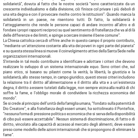
solidarietà”, dovuta al fatto che le nostre società “sono caratterizzate da un
crescente individualismo e dalla divisione; ciò finisce col privare i più deboli di
una vita degna e con il provocare rivolte contro le istituzioni”: Quando manca la
solidarietà in un paese, ne risentono tutti. Di fatto, la solidarietà è
l’atteggiamento che rende le persone capaci di andare incontro all’altro e di
fondare i propri rapporti reciproci su quel sentimento di fratellanza che va al di là
delle differenze e dei limiti, e spinge a cercare insieme il bene comune”.
La Chiesa cattolica cerca di offrire anche in questo campo il proprio contributo,
“mediante un’attenzione costante alla vita dei poveri in ogni parte del pianeta”
e su questa stessa linea si muove il coinvolgimento attivo della Santa Sede nelle
organizzazioni internazionali.
S’intende in tal modo contribuire a identificare e adottare i criteri che devono
realizzare lo sviluppo di un sistema internazionale equo. Sono criteri che, sul
piano etico, si basano su pilastri come la verità, la libertà, la giustizia e la
solidarietà; allo stesso tempo, in campo giuridico, questi stessi criteri includono
la relazione tra il diritto all’alimentazione e il diritto alla vita e a un’esistenza
degna, il diritto a essere tutelati dalla legge, non sempre vicina alla realtà di chi
soffre la fame, e l’obbligo morale di condividere la ricchezza economica del
mondo”.
Se si crede al principio dell’unità della famiglia umana, “fondato sulla paternità di
Dio Creatore”, e alla fratellanza degli esseri umani, ha sottolineato il Pontefice,
“nessuna forma di pressione politica o economica che si serva della disponibilità
di cibo può essere accettabile”: Nessun sistema di discriminazione, di fatto o di
diritto, vincolato alla capacità di accesso al mercato degli alimenti, deve essere
preso come modello delle azioni internazionali che si propongono di eliminare la
fame”.