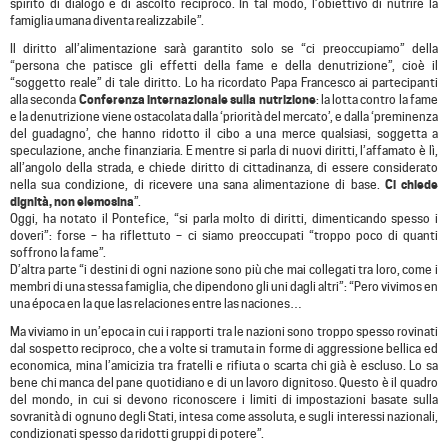
spirito di dialogo e di ascolto reciproco. In tal modo, l’obiettivo di nutrire la
famiglia umana diventa realizzabile”.
Il diritto all’alimentazione sarà garantito solo se “ci preoccupiamo” della
“persona che patisce gli effetti della fame e della denutrizione”, cioè il
“soggetto reale” di tale diritto. Lo ha ricordato Papa Francesco ai partecipanti
alla seconda
Conferenza internazionale sulla nutrizione
: la lotta contro la fame
e la denutrizione viene ostacolata dalla ‘priorità del mercato’, e dalla ‘preminenza
del guadagno’, che hanno ridotto il cibo a una merce qualsiasi, soggetta a
speculazione, anche finanziaria. E mentre si parla di nuovi diritti, l’affamato è lì,
all’angolo della strada, e chiede diritto di cittadinanza, di essere considerato
nella sua condizione, di ricevere una sana alimentazione di base.
Ci chiede
dignità, non elemosina
”.
Oggi, ha notato il Pontefice, “si parla molto di diritti, dimenticando spesso i
doveri”: forse – ha riflettuto – ci siamo preoccupati “troppo poco di quanti
soffrono la fame”.
D’altra parte “i destini di ogni nazione sono più che mai collegati tra loro, come i
membri di una stessa famiglia, che dipendono gli uni dagli altri”: “Pero vivimos en
una época en la que las relaciones entre las naciones…
Ma viviamo in un’epoca in cui i rapporti tra le nazioni sono troppo spesso rovinati
dal sospetto reciproco, che a volte si tramuta in forme di aggressione bellica ed
economica, mina l’amicizia tra fratelli e rifiuta o scarta chi già è escluso. Lo sa
bene chi manca del pane quotidiano e di un lavoro dignitoso. Questo è il quadro
del mondo, in cui si devono riconoscere i limiti di impostazioni basate sulla
sovranità di ognuno degli Stati, intesa come assoluta, e sugli interessi nazionali,
condizionati spesso da ridotti gruppi di potere”.