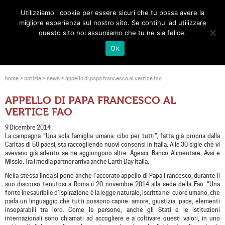
Utilizziamo i cookie per essere sicuri che tu possa avere la
Toggle
migliore esperienza sul nostro sito. Se continui ad utilizzare
navigat
questo sito noi assumiamo che tu ne sia felice.
Ok
home
>
notizie
>
news
>
appello di papa francesco al vertice fao
APPELLO DI PAPA FRANCESCO AL
VERTICE FAO
9 Dicembre 2014
La campagna “Una sola famiglia umana: cibo per tutti”, fatta già propria dalla
Caritas di 50 paesi, sta raccogliendo nuovi consensi in Italia. Alle 30 sigle che vi
avevano già aderito se ne aggiungono altre: Agesci, Banco Alimentare, Avsi e
Missio. Tra i media partner arriva anche Earth Day Italia.
Nella stessa linea si pone anche l’accorato appello di Papa Francesco, durante il
suo discorso tenutosi a Roma il 20 novembre 2014 alla sede della Fao: “Una
fonte inesauribile d’ispirazione è la legge naturale, iscritta nel cuore umano, che
parla un linguaggio che tutti possono capire: amore, giustizia, pace, elementi
inseparabili tra loro. Come le persone, anche gli Stati e le istituzioni
internazionali sono chiamati ad accogliere e a coltivare questi valori, in uno