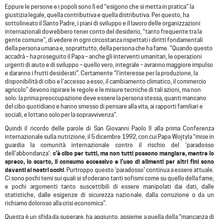
Eppure le persone e i popoli sono lì ed “esigono che si metta in pratica” la
giustizia legale, quella contributiva e quella distributiva. Per questo, ha
sottolineato il Santo Padre, i piani di sviluppo e il lavoro delle organizzazioni
internazionali dovrebbero tener conto del desiderio, “tanto frequente tra la
gente comune”, di vedere in ogni circostanza rispettati i diritti fondamentali
della persona umana e, soprattutto, della persona che ha fame. “Quando questo
accadrà – ha proseguito il Papa – anche gli interventi umanitari, le operazioni
urgenti di aiuto e di sviluppo – quello vero, integrale – avranno maggiore impulso
e daranno i frutti desiderati”. Certamente “l’interesse per la produzione, la
disponibilità di cibo e l’accesso a esso, il cambiamento climatico, il commercio
agricolo” devono ispirare le regole e le misure tecniche di tali azioni, ma non
solo: la prima preoccupazione deve essere la persona stessa, quanti mancano
del cibo quotidiano e hanno smesso di pensare alla vita, ai rapporti familiari e
sociali, e lottano solo per la sopravvivenza”.
Quindi il ricordo delle parole di San Giovanni Paolo II alla prima Conferenza
internazionale sulla nutrizione, il 5 dicembre 1992, con cui Papa Wojtyla “mise in
guardia la comunità internazionale contro il rischio del ‘paradosso
dell’abbondanza’:
c’è cibo per tutti, ma non tutti possono mangiare, mentre lo
spreco, lo scarto, il consumo eccessivo e l’uso di alimenti per altri fini sono
davanti ai nostri occhi
. Purtroppo questo ‘paradosso’ continua a essere attuale.
Ci sono pochi temi sui quali si sfoderano tanti sofismi come su quello della fame;
e pochi argomenti tanto suscettibili di essere manipolati dai dati, dalle
statistiche, dalle esigenze di sicurezza nazionale
,
dalla corruzione o da un
richiamo doloroso alla crisi economica”.
Questa è un sfida da superare, ha aggiunto, assieme a quella della “mancanza di