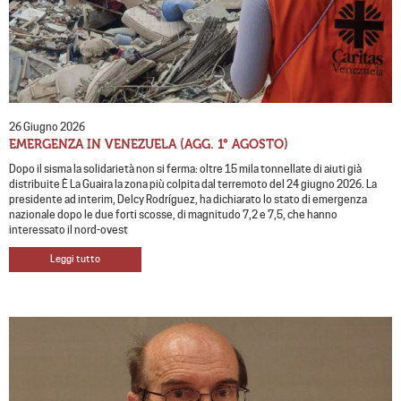
26 Giugno 2026
EMERGENZA IN VENEZUELA (AGG. 1° AGOSTO)
Dopo il sisma la solidarietà non si ferma: oltre 15 mila tonnellate di aiuti già
distribuite È La Guaira la zona più colpita dal terremoto del 24 giugno 2026. La
presidente ad interim, Delcy Rodríguez, ha dichiarato lo stato di emergenza
nazionale dopo le due forti scosse, di magnitudo 7,2 e 7,5, che hanno
interessato il nord-ovest
Leggi tutto