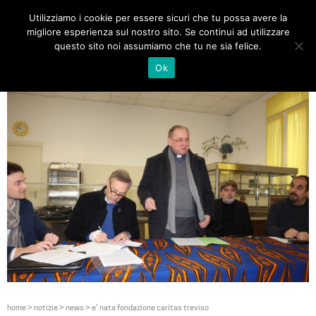
Utilizziamo i cookie per essere sicuri che tu possa avere la
Toggle
migliore esperienza sul nostro sito. Se continui ad utilizzare
navigat
questo sito noi assumiamo che tu ne sia felice.
Ok
home
>
notizie
>
news
>
e’ nata fondazione caritas treviso