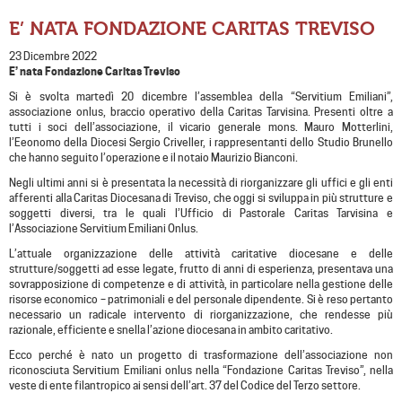
E’ NATA FONDAZIONE CARITAS TREVISO
23 Dicembre 2022
E’ nata Fondazione Caritas Treviso
Si è svolta martedì 20 dicembre l’assemblea della “Servitium Emiliani”,
associazione onlus, braccio operativo della Caritas Tarvisina. Presenti oltre a
tutti i soci dell’associazione, il vicario generale mons. Mauro Motterlini,
l’Eeonomo della Diocesi Sergio Criveller, i rappresentanti dello Studio Brunello
che hanno seguito l’operazione e il notaio Maurizio Bianconi.
Negli ultimi anni si è presentata la necessità di riorganizzare gli uffici e gli enti
afferenti alla Caritas Diocesana di Treviso, che oggi si sviluppa in più strutture e
soggetti diversi, tra le quali l’Ufficio di Pastorale Caritas Tarvisina e
l’Associazione Servitium Emiliani Onlus.
L’attuale organizzazione delle attività caritative diocesane e delle
strutture/soggetti ad esse legate, frutto di anni di esperienza, presentava una
sovrapposizione di competenze e di attività, in particolare nella gestione delle
risorse economico – patrimoniali e del personale dipendente. Si è reso pertanto
necessario un radicale intervento di riorganizzazione, che rendesse più
razionale, efficiente e snella l’azione diocesana in ambito caritativo.
Ecco perché è nato un progetto di trasformazione dell’associazione non
riconosciuta Servitium Emiliani onlus nella “Fondazione Caritas Treviso”, nella
veste di ente filantropico ai sensi dell’art. 37 del Codice del Terzo settore.