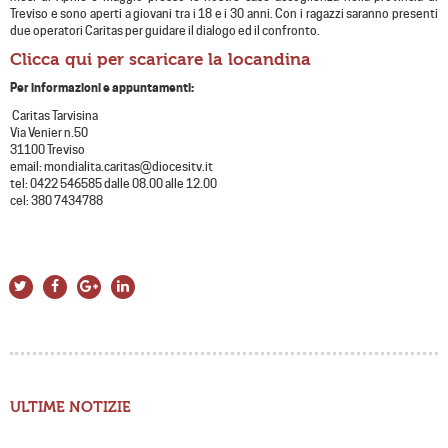
Treviso e sono aperti a giovani tra i 18 e i 30 anni. Con i ragazzi saranno presenti
due operatori Caritas per guidare il dialogo ed il confronto.
Clicca qui per scaricare la locandina
Per informazioni e appuntamenti:
Caritas Tarvisina
Via Venier n.50
31100 Treviso
email: mondialita.caritas@diocesitv.it
tel: 0422 546585 dalle 08.00 alle 12.00
cel: 380 7434788
ULTIME NOTIZIE