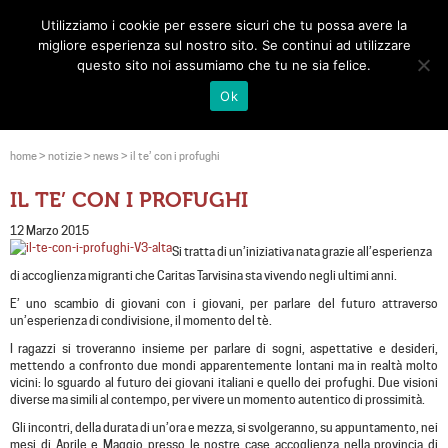
Utilizziamo i cookie per essere sicuri che tu possa avere la
Toggle
migliore esperienza sul nostro sito. Se continui ad utilizzare
navigat
questo sito noi assumiamo che tu ne sia felice.
Ok
home
>
notizie
>
news
>
il te’ con i profughi
IL TE’ CON I PROFUGHI
12 Marzo 2015
Si tratta di un’iniziativa nata grazie all’esperienza
di accoglienza migranti che Caritas Tarvisina sta vivendo negli ultimi anni.
E’ uno scambio di giovani con i giovani, per parlare del futuro attraverso
un’esperienza di condivisione, il momento del tè.
I ragazzi si troveranno insieme per parlare di sogni, aspettative e desideri,
mettendo a confronto due mondi apparentemente lontani ma in realtà molto
vicini: lo sguardo al futuro dei giovani italiani e quello dei profughi. Due visioni
diverse ma simili al contempo, per vivere un momento autentico di prossimità.
Gli incontri, della durata di un’ora e mezza, si svolgeranno, su appuntamento, nei
mesi di Aprile e Maggio presso le nostre case accoglienza nella provincia di