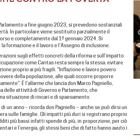
Parlamento a fine giugno 2023, si prevedono sostanziali
rtà. In particolare viene sostituito parzialmente il
n corso e completamente dal 1º gennaio 2024. Si
a formazione e il lavoro e l’Assegno di inclusione.
zioni sugli effetti concreti della riforma e sull’impatto
eoccupazione come Caritas resta sempre la stessa: evitare
ne proprio ai più fragili. “Inflazione e lavoro povero
 povere della popolazione, alle quali occorre proporre
osamente”. È l’allarme che lancia don Marco Pagniello,
resa delle attività di Governo e Parlamento, che
EMERGENZA IN VENEZUELA
na situazione di rincari e di spaesamento.
(AGG. 1° AGOSTO)
 di un anno – ricorda don Pagniello – anche se può dirsi un
 sulle famiglie. Gli impatti più duri si registrano proprio
Dopo il sisma la solidarietà non si ferma:
diti più bassi infatti spende di più, in proporzione, per ciò
oltre 15 mila tonnellate di aiuti già
entari e l’energia, gli stessi beni che di fatto hanno avuto i
distribuite È La Guaira la…