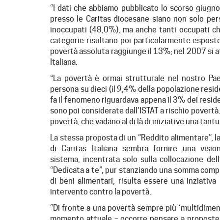
“I dati che abbiamo pubblicato lo scorso giugn
presso le Caritas diocesane siano non solo per
inoccupati (48,0%), ma anche tanti occupati c
categorie risultano poi particolarmente esposte; 
povertà assoluta raggiunge il 13%; nel 2007 si at
Italiana.
“La povertà è ormai strutturale nel nostro Pa
persona su dieci (il 9,4% della popolazione resid
fa il fenomeno riguardava appena il 3% dei reside
sono poi considerate dall’ISTAT a rischio povertà.
povertà, che vadano al di là di iniziative una ta
La stessa proposta di un “Reddito alimentare”, la
di Caritas Italiana sembra fornire una visio
sistema, incentrata solo sulla collocazione de
“Dedicata a te”, pur stanziando una somma comple
di beni alimentari, risulta essere una inziativ
intervento contro la povertà.
“Di fronte a una povertà sempre più ‘multidimens
momento attuale – occorre pensare a proposte di