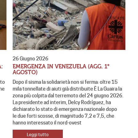
26 Giugno 2026
:
EMERGENZA IN VENEZUELA (AGG. 1°
AGOSTO)
sto
Dopo il sisma la solidarietà non si ferma: oltre 15
one
mila tonnellate di aiuti già distribuite È La Guaira la
zona più colpita dal terremoto del 24 giugno 2026.
La presidente ad interim, Delcy Rodríguez, ha
dichiarato lo stato di emergenza nazionale dopo
le due forti scosse, di magnitudo 7,2 e 7,5, che
hanno interessato il nord-ovest
Leggi tutto