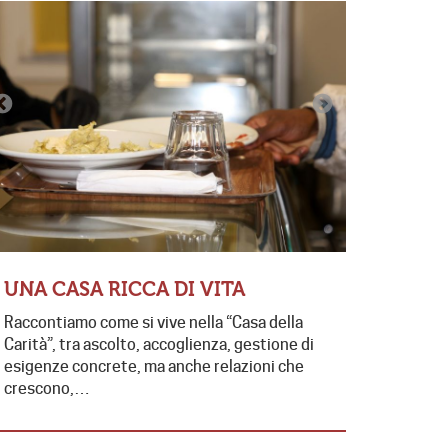
CONTRA
EDUCAT
FUTUR
UNA CASA RICCA DI VITA
Presente e 
Raccontiamo come si vive nella “Casa della
contrasto 
Carità”, tra ascolto, accoglienza, gestione di
di collabo
esigenze concrete, ma anche relazioni che
da…
crescono,…