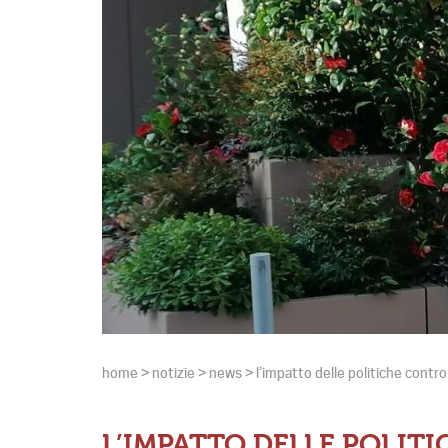
home
>
notizie
>
news
>
l’impatto delle politiche contro
L’IMPATTO DELLE POLIT