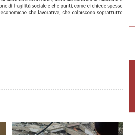
“DALLA TUA PARTE”
ne di fragilità sociale e che punti, come ci chiede spesso
a economiche che lavorative, che colpiscono soprattutto
“Dalla tua parte”, evento aperto ai giovani
(18-30 anni) per vivere un’esperienza
immersiva di 3 giorni in Casa della Carità,…