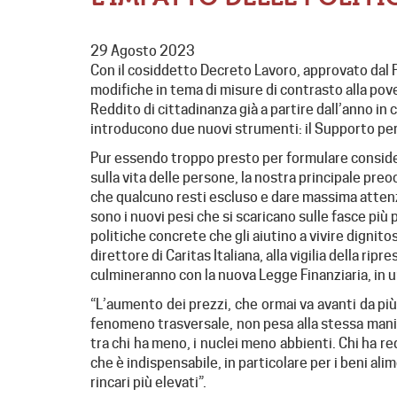
29 Agosto 2023
Con il cosiddetto Decreto Lavoro, approvato dal 
modifiche in tema di misure di contrasto alla pove
Reddito di cittadinanza già a partire dall’anno i
introducono due nuovi strumenti: il Supporto per l
Pur essendo troppo presto per formulare considera
sulla vita delle persone, la nostra principale pr
che qualcuno resti escluso e dare massima attenzio
sono i nuovi pesi che si scaricano sulle fasce più
politiche concrete che gli aiutino a vivire dignit
direttore di Caritas Italiana, alla vigilia della rip
culmineranno con la nuova Legge Finanziaria, in u
“L’aumento dei prezzi, che ormai va avanti da più
fenomeno trasversale, non pesa alla stessa maniera
tra chi ha meno, i nuclei meno abbienti. Chi ha red
che è indispensabile, in particolare per i beni alim
rincari più elevati”.