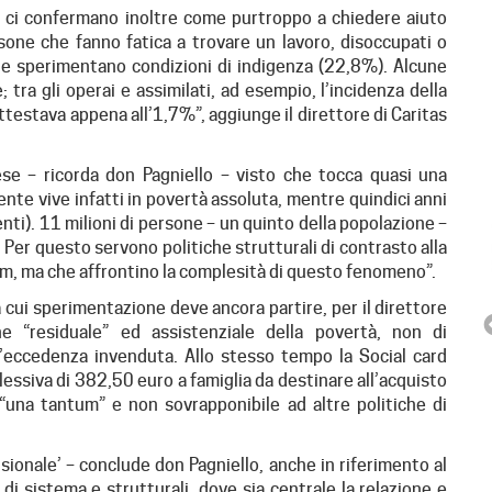
o ci confermano inoltre come purtroppo a chiedere aiuto
sone che fanno fatica a trovare un lavoro, disoccupati o
he sperimentano condizioni di indigenza (22,8%). Alcune
tra gli operai e assimilati, ad esempio, l’incidenza della
testava appena all’1,7%”, aggiunge il direttore di Caritas
ese – ricorda don Pagniello – visto che tocca quasi una
ente vive infatti in povertà assoluta, mentre quindici anni
nti). 11 milioni di persone – un quinto della popolazione –
 Per questo servono politiche strutturali di contrasto alla
ntum, ma che affrontino la complesità di questo fenomeno”.
 cui sperimentazione deve ancora partire, per il direttore
ne “residuale” ed assistenziale della povertà, non di
ll’eccedenza invenduta. Allo stesso tempo la Social card
ssiva di 382,50 euro a famiglia da destinare all’acquisto
a “una tantum” e non sovrapponibile ad altre politiche di
ionale’ – conclude don Pagniello, anche in riferimento al
ESPERIENZA PER GIOVANI
 sistema e strutturali, dove sia centrale la relazione e