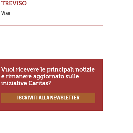
TREVISO
MESSA 
Vias
FERNAN
«Io so Sig
se non amo
ricordo di
Vuoi ricevere le principali notizie
e rimanere aggiornato sulle
iniziative Caritas?
ISCRIVITI ALLA NEWSLETTER