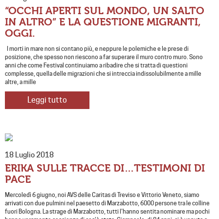
“OCCHI APERTI SUL MONDO, UN SALTO
IN ALTRO” E LA QUESTIONE MIGRANTI,
OGGI.
I morti in mare non si contano più, e neppure le polemiche e le prese di
posizione, che spesso non riescono a far superare il muro contro muro. Sono
anni che come Festival continuiamo a ribadire che si tratta di questioni
complesse, quella delle migrazioni che si intreccia indissolubilmente a mille
altre, a mille
Leggi tutto
18 Luglio 2018
ERIKA SULLE TRACCE DI…TESTIMONI DI
PACE
Mercoledì 6 giugno, noi AVS delle Caritas di Treviso e Vittorio Veneto, siamo
arrivati con due pulmini nel paesetto di Marzabotto, 6000 persone tra le colline
fuori Bologna. La strage di Marzabotto, tutti l’hanno sentita nominare ma pochi