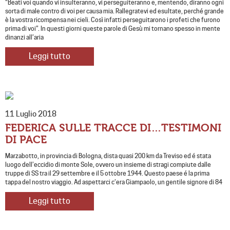
“Beati voi quando vi insulteranno, vi perseguiteranno e, mentendo, diranno ogni
sorta di male contro di voi per causa mia. Rallegratevi ed esultate, perché grande
è la vostra ricompensa nei cieli. Così infatti perseguitarono i profeti che furono
prima di voi”. In questi giorni queste parole di Gesù mi tornano spesso in mente
dinanzi all’aria
Leggi tutto
11 Luglio 2018
FEDERICA SULLE TRACCE DI…TESTIMONI
DI PACE
Marzabotto, in provincia di Bologna, dista quasi 200 km da Treviso ed é stata
luogo dell’eccidio di monte Sole, ovvero un insieme di stragi compiute dalle
truppe di SS tra il 29 settembre e il 5 ottobre 1944. Questo paese é la prima
tappa del nostro viaggio. Ad aspettarci c’era Giampaolo, un gentile signore di 84
Leggi tutto