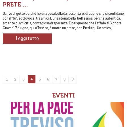
PRETE …
Scrivo di getto perché ho una cosa bella da raccontare, di quelle che si confidano
con il “tu”, sottovoce, tra amici. È una storia bella, bellissima, perché autentica,
ardente di amicizia, contagiosa di speranza. È per questo che l’affido al Signore.
Giovedì 7 giugno, qui a Treviso, è morto un prete, don Pierluigi. Un amico,
Leggi tutto
1
2
3
4
5
6
7
8
9
EVENTI