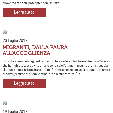
nuove realtà da cui poter prendere spunto.
Leggi tutto
23 Luglio 2018
MIGRANTI, DALLA PAURA
ALL’ACCOGLIENZA
Gli occhi sbarrati e lo sguardo vitreo di chi si vede sottratto in extremis all’abisso
che ha inghiottito altre vite umane sono solo l’ultima immagine di una tragedia
alla quale non ci è dato di assuefarci. Ci sentiamo responsabili di questo esercito
di poveri, vittime di guerre e fame, di deserti e torture. È la
Leggi tutto
19 Luglio 2018