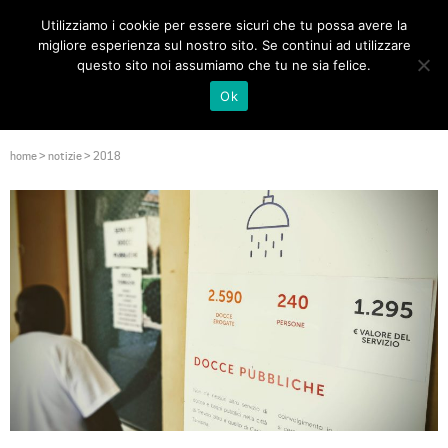
Utilizziamo i cookie per essere sicuri che tu possa avere la
Toggle
migliore esperienza sul nostro sito. Se continui ad utilizzare
navigat
questo sito noi assumiamo che tu ne sia felice.
Ok
home
>
notizie
>
2018