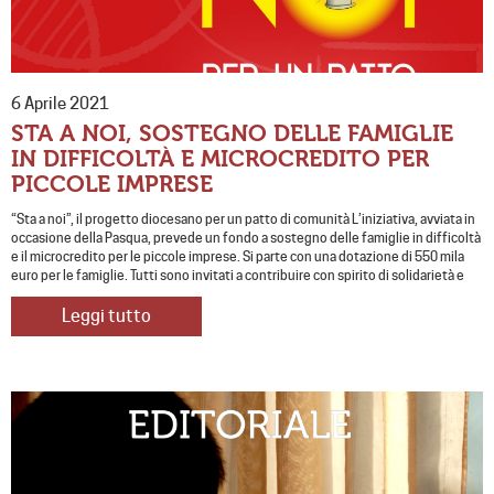
6 Aprile 2021
STA A NOI, SOSTEGNO DELLE FAMIGLIE
IN DIFFICOLTÀ E MICROCREDITO PER
PICCOLE IMPRESE
“Sta a noi”, il progetto diocesano per un patto di comunità L’iniziativa, avviata in
occasione della Pasqua, prevede un fondo a sostegno delle famiglie in difficoltà
e il microcredito per le piccole imprese. Si parte con una dotazione di 550 mila
euro per le famiglie. Tutti sono invitati a contribuire con spirito di solidarietà e
Leggi tutto