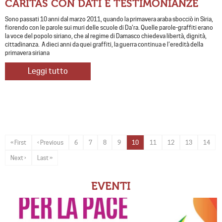
CARITAS CON DATI E TESTIMONIANZE
Sono passati 10 anni dal marzo 2011, quando la primavera araba sbocciò in Siria,
fiorendo con le parole sui muri delle scuole di Da’ra. Quelle parole-graffiti erano
la voce del popolo siriano, che al regime di Damasco chiedeva libertà, dignità,
cittadinanza. A dieci anni da quei graffiti, la guerra continua e l’eredità della
primavera siriana
Leggi tutto
« First
‹ Previous
6
7
8
9
10
11
12
13
14
Next ›
Last »
EVENTI