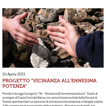
26 Aprile 2021
PROGETTO “VICINANZA ALL’ENNESIMA
POTENZA”
Prende il via oggi il progetto “Vn – Vicinanza all’ennesima potenza”. Grazie al
sostegno di Cassa Centrale Banca, tre comunità parrocchiali della Diocesi di
Treviso sperimentano un percorso di vicinanza a microimprese e famiglie colpite
dalle conseguenze economiche della pandemia. Vicinanza tra fratelli, per