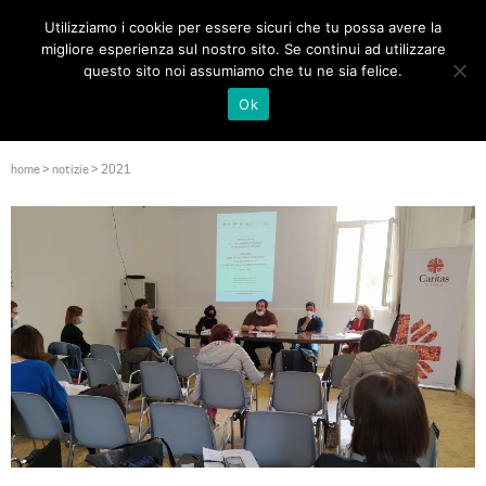
Utilizziamo i cookie per essere sicuri che tu possa avere la
Toggle
migliore esperienza sul nostro sito. Se continui ad utilizzare
navigat
questo sito noi assumiamo che tu ne sia felice.
Ok
home
>
notizie
>
2021