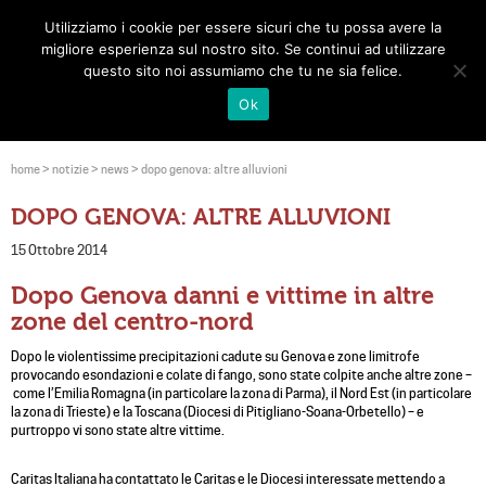
Utilizziamo i cookie per essere sicuri che tu possa avere la
Toggle
migliore esperienza sul nostro sito. Se continui ad utilizzare
navigat
questo sito noi assumiamo che tu ne sia felice.
Ok
home
>
notizie
>
news
>
dopo genova: altre alluvioni
DOPO GENOVA: ALTRE ALLUVIONI
15 Ottobre 2014
Dopo Genova danni e vittime in altre
zone del centro-nord
Dopo le violentissime precipitazioni cadute su Genova e zone limitrofe
provocando esondazioni e colate di fango, sono state colpite anche altre zone –
come l’Emilia Romagna (in particolare la zona di Parma), il Nord Est (in particolare
la zona di Trieste) e la Toscana (Diocesi di Pitigliano-Soana-Orbetello) – e
purtroppo vi sono state altre vittime.
Caritas Italiana ha contattato le Caritas e le Diocesi interessate mettendo a