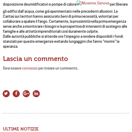
disposizione deumidificatori e pompe di calore
per liberare
gli edifici dall’acqua, come già sperimentato nelle precedenti alluvioni. Le
Caritas sui territori hanno assicurato beni di prima necessità, volontari per
collaborare a spalare il fango. Certamente, la prossimità nella prima emergenza
serve anche a monitorare i bisogni e la prospettiva di interventi di sostegno alle
famiglie e alle attività imprenditoriali così duramente colpite.
Dalle autorità pubbliche si attende ore l’impegno a rendere disponibili i fondi
stanziati per queste emergenze evitando lungaggini che fanno “morire” la
speranza.
Lascia un commento
Devi essere
connesso
per inviare un commento.
ULTIME NOTIZIE