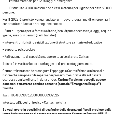
– Fornito materiale per 120 alloggi di emergenza
– Distribuite 30.000 mascherine e kit di materiali per l’igiene per oltre 65.000
persone.
Per il 2022 è previsto venga lanciato un nuovo programma di emergenza in
continuità con l’attuale nei seguenti settori:
– Aiuti di urgenza per la fornitura di cibo, beni di prima necessità, alloggi, acqua e
igiene, sussidi in denaro (cash transfer)
– Interventi di ripristino e riabilitazione di strutture sanitarie ed educative
– Supporto psicosociale
– Rafforzamento di capacità e supporto tecnico alla rete Caritas
Il piano è in via di sviluppo e sarà oggetto di prossimi aggiornamenti.
Caritas Italiana intende proseguire l’appoggio a Caritas Ethiopia in base alle
risorse che sarà possibile reperire nei prossimi mesi grazie alla solidarietà
espressa tramite offerte in denaro. Così
Caritas Tarvisina raccoglie queste
donazioni attraverso bonifico bancario (causale “Emergenza Etiopia”)
tramite:
Iban: IT05 G 08399 12000 000000332325
Intestato a Diocesi di Treviso – Caritas Tarvisina
Se vuoi avere la possibilità di usufruire delle detrazioni fiscali previste dalla
legge fai la donazione al nostro braccio operativo Servitium Emiliani ONLUS: