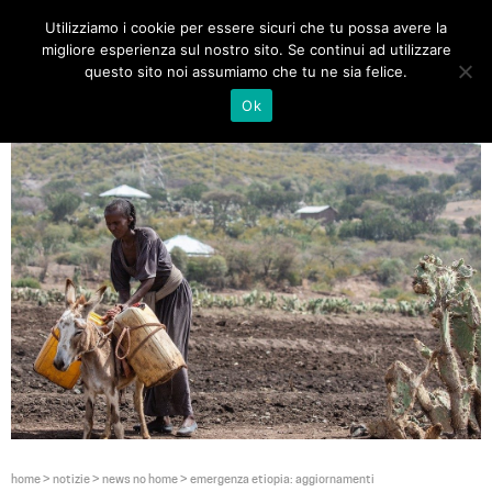
Utilizziamo i cookie per essere sicuri che tu possa avere la
Toggle
migliore esperienza sul nostro sito. Se continui ad utilizzare
navigat
questo sito noi assumiamo che tu ne sia felice.
Ok
home
>
notizie
>
news no home
>
emergenza etiopia: aggiornamenti