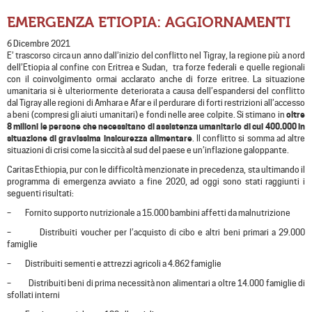
EMERGENZA ETIOPIA: AGGIORNAMENTI
6 Dicembre 2021
E’ trascorso circa un anno dall’inizio del conflitto nel Tigray, la regione più a nord
dell’Etiopia al confine con Eritrea e Sudan, tra forze federali e quelle regionali
con il coinvolgimento ormai acclarato anche di forze eritree. La situazione
umanitaria si è ulteriormente deteriorata a causa dell’espandersi del conflitto
dal Tigray alle regioni di Amhara e Afar e il perdurare di forti restrizioni all’accesso
a beni (compresi gli aiuti umanitari) e fondi nelle aree colpite. Si stimano in
oltre
8 milioni le persone che necessitano di assistenza umanitario di cui 400.000 in
situazione di gravissima insicurezza alimentare
. Il conflitto si somma ad altre
situazioni di crisi come la siccità al sud del paese e un’inflazione galoppante.
Caritas Ethiopia, pur con le difficoltà menzionate in precedenza, sta ultimando il
programma di emergenza avviato a fine 2020, ad oggi sono stati raggiunti i
seguenti risultati:
– Fornito supporto nutrizionale a 15.000 bambini affetti da malnutrizione
– Distribuiti voucher per l’acquisto di cibo e altri beni primari a 29.000
famiglie
– Distribuiti sementi e attrezzi agricoli a 4.862 famiglie
– Distribuiti beni di prima necessità non alimentari a oltre 14.000 famiglie di
sfollati interni