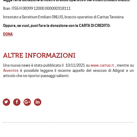
Iban: IT55 H 08399 12000 000000318111
Intestato a Servitium Emiliani ONLUS, braccio operativo di Caritas Tarvisina
Oppure, se vuoi, puoi fare la donazione con la CARTA DI CREDITO:
DONA
ALTRE INFORMAZIONI
Una nuova news è stata pubblicata il 10/11/2021 su
www.caritas.it
, mentre su
Avventire
è possibile leggere il recente appello del vescovo di Adigrat e un
articolo che ne riporta i passaggi salienti.