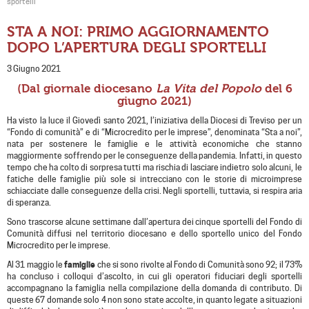
sportelli
STA A NOI: PRIMO AGGIORNAMENTO
DOPO L’APERTURA DEGLI SPORTELLI
3 Giugno 2021
(Dal giornale diocesano
La Vita del Popolo
del 6
giugno 2021)
Ha visto la luce il Giovedì santo 2021, l’iniziativa della Diocesi di Treviso per un
“Fondo di comunità” e di “Microcredito per le imprese”, denominata “Sta a noi”,
nata per sostenere le famiglie e le attività economiche che stanno
maggiormente soffrendo per le conseguenze della pandemia. Infatti, in questo
tempo che ha colto di sorpresa tutti ma rischia di lasciare indietro solo alcuni, le
fatiche delle famiglie più sole si intrecciano con le storie di microimprese
schiacciate dalle conseguenze della crisi. Negli sportelli, tuttavia, si respira aria
di speranza.
Sono trascorse alcune settimane dall’apertura dei cinque sportelli del Fondo di
Comunità diffusi nel territorio diocesano e dello sportello unico del Fondo
Microcredito per le imprese.
Al 31 maggio le
famiglie
che si sono rivolte al Fondo di Comunità sono 92; il 73%
ha concluso i colloqui d’ascolto, in cui gli operatori fiduciari degli sportelli
accompagnano la famiglia nella compilazione della domanda di contributo. Di
queste 67 domande solo 4 non sono state accolte, in quanto legate a situazioni