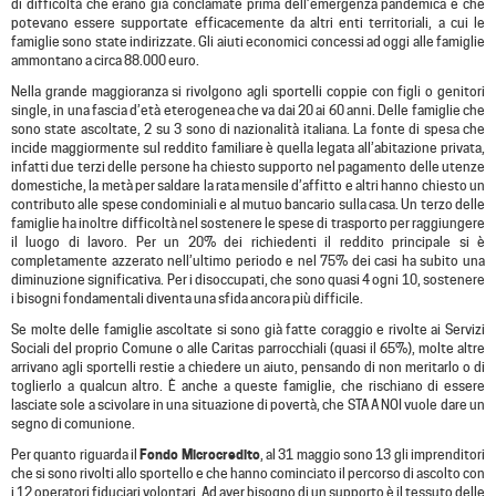
di difficoltà che erano già conclamate prima dell’emergenza pandemica e che
potevano essere supportate efficacemente da altri enti territoriali, a cui le
famiglie sono state indirizzate. Gli aiuti economici concessi ad oggi alle famiglie
ammontano a circa 88.000 euro.
Nella grande maggioranza si rivolgono agli sportelli coppie con figli o genitori
single, in una fascia d’età eterogenea che va dai 20 ai 60 anni. Delle famiglie che
sono state ascoltate, 2 su 3 sono di nazionalità italiana. La fonte di spesa che
incide maggiormente sul reddito familiare è quella legata all’abitazione privata,
infatti due terzi delle persone ha chiesto supporto nel pagamento delle utenze
domestiche, la metà per saldare la rata mensile d’affitto e altri hanno chiesto un
contributo alle spese condominiali e al mutuo bancario sulla casa. Un terzo delle
famiglie ha inoltre difficoltà nel sostenere le spese di trasporto per raggiungere
il luogo di lavoro. Per un 20% dei richiedenti il reddito principale si è
completamente azzerato nell’ultimo periodo e nel 75% dei casi ha subito una
diminuzione significativa. Per i disoccupati, che sono quasi 4 ogni 10, sostenere
i bisogni fondamentali diventa una sfida ancora più difficile.
Se molte delle famiglie ascoltate si sono già fatte coraggio e rivolte ai Servizi
Sociali del proprio Comune o alle Caritas parrocchiali (quasi il 65%), molte altre
arrivano agli sportelli restie a chiedere un aiuto, pensando di non meritarlo o di
toglierlo a qualcun altro. È anche a queste famiglie, che rischiano di essere
lasciate sole a scivolare in una situazione di povertà, che STA A NOI vuole dare un
segno di comunione.
Per quanto riguarda il
Fondo Microcredito
, al 31 maggio sono 13 gli imprenditori
che si sono rivolti allo sportello e che hanno cominciato il percorso di ascolto con
i 12 operatori fiduciari volontari. Ad aver bisogno di un supporto è il tessuto delle