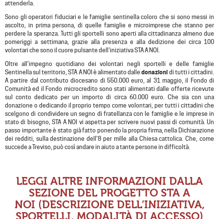
attenderla.
Sono gli operatori fiduciari e le famiglie sentinella coloro che si sono messi in
ascolto, in prima persona, di quelle famiglie e microimprese che stanno per
perdere la speranza. Tutti gli sportelli sono aperti alla cittadinanza almeno due
pomeriggi a settimana, grazie alla presenza e alla dedizione dei circa 100
volontari che sono il cuore pulsante dell’iniziativa STA A NOI.
Oltre all’impegno quotidiano dei volontari negli sportelli e delle famiglie
Sentinella sul territorio, STA A NOI è alimentato dalle
donazioni
di tutti i cittadini.
A partire dal contributo diocesano di 550.000 euro, al 31 maggio, il Fondo di
Comunità ed il Fondo microcredito sono stati alimentati dalle offerte ricevute
sul conto dedicato per un importo di circa 60.000 euro. Che sia con una
donazione o dedicando il proprio tempo come volontari, per tutti i cittadini che
scelgono di condividere un segno di fratellanza con le famiglie e le imprese in
stato di bisogno, STA A NOI vi aspetta per scrivere nuovi passi di comunità. Un
passo importante è stato già fatto ponendo la propria firma, nella Dichiarazione
dei redditi, sulla destinazione dell’8 per mille alla Chiesa cattolica. Che, come
succede a Treviso, può così andare in aiuto a tante persone in difficoltà.
LEGGI ALTRE INFORMAZIONI DALLA
SEZIONE DEL PROGETTO
STA A
NOI
(DESCRIZIONE DELL’INIZIATIVA,
SPORTELLI, MODALITÀ DI ACCESSO)