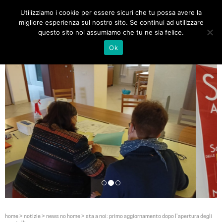
Utilizziamo i cookie per essere sicuri che tu possa avere la
Toggle
migliore esperienza sul nostro sito. Se continui ad utilizzare
navigat
questo sito noi assumiamo che tu ne sia felice.
Ok
home
>
notizie
>
news no home
>
sta a noi: primo aggiornamento dopo l’apertura degli