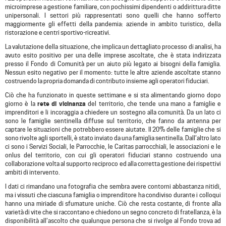
microimprese a gestione familiare, con pochissimi dipendenti o addirittura ditte
unipersonali. I settori più rappresentati sono quelli che hanno sofferto
maggiormente gli effetti della pandemia: aziende in ambito turistico, della
ristorazione e centri sportivo-ricreativi.
La valutazione della situazione, che implica un dettagliato processo di analisi, ha
avuto esito positivo per una delle imprese ascoltate, che è stata indirizzata
presso il Fondo di Comunità per un aiuto più legato ai bisogni della famiglia.
Nessun esito negativo per il momento: tutte le altre aziende ascoltate stanno
costruendo la propria domanda di contributo insieme agli operatori fiduciari.
Ciò che ha funzionato in queste settimane e si sta alimentando giorno dopo
giorno è la
rete di vicinanza
del territorio, che tende una mano a famiglie e
imprenditori e li incoraggia a chiedere un sostegno alla comunità. Da un lato ci
sono le famiglie sentinella diffuse sul territorio, che fanno da antenna per
captare le situazioni che potrebbero essere aiutate. Il 20% delle famiglie che si
sono rivolte agli sportelli, è stato inviato da una famiglia sentinella. Dall’altro lato
ci sono i Servizi Sociali, le Parrocchie, le Caritas parrocchiali, le associazioni e le
onlus del territorio, con cui gli operatori fiduciari stanno costruendo una
collaborazione volta al supporto reciproco ed alla corretta gestione dei rispettivi
ambiti di intervento.
I dati ci rimandano una fotografia che sembra avere contorni abbastanza nitidi,
ma i vissuti che ciascuna famiglia o imprenditore ha condiviso durante i colloqui
hanno una miriade di sfumature uniche. Ciò che resta costante, di fronte alla
varietà di vite che si raccontano e chiedono un segno concreto di fratellanza, è la
disponibilità all’ascolto che qualunque persona che si rivolge al Fondo trova ad