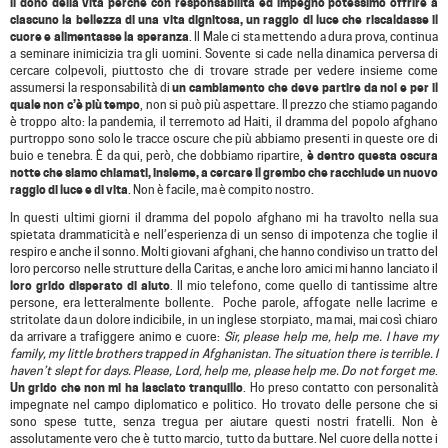
il dono della vita perché con responsabilità ed impegno potessimo offrire a
ciascuno la bellezza di una vita dignitosa, un raggio di luce che riscaldasse il
cuore e alimentasse la speranza
. Il Male ci sta mettendo a dura prova, continua
a seminare inimicizia tra gli uomini. Sovente si cade nella dinamica perversa di
cercare colpevoli, piuttosto che di trovare strade per vedere insieme come
assumersi la responsabilità di
un cambiamento che deve partire da noi e per il
quale non c’è più tempo
, non si può più aspettare. Il prezzo che stiamo pagando
è troppo alto: la pandemia, il terremoto ad Haiti, il dramma del popolo afghano
purtroppo sono solo le tracce oscure che più abbiamo presenti in queste ore di
buio e tenebra. È da qui, però, che dobbiamo ripartire,
è dentro questa oscura
notte che siamo chiamati, insieme, a cercare il grembo che racchiude un nuovo
raggio di luce e di vita
. Non è facile, ma è compito nostro.
In questi ultimi giorni il dramma del popolo afghano mi ha travolto nella sua
spietata drammaticità e nell’esperienza di un senso di impotenza che toglie il
respiro e anche il sonno. Molti giovani afghani, che hanno condiviso un tratto del
loro percorso nelle strutture della Caritas, e anche loro amici mi hanno lanciato il
loro grido disperato di aiuto
. Il mio telefono, come quello di tantissime altre
persone, era letteralmente bollente. Poche parole, affogate nelle lacrime e
stritolate da un dolore indicibile, in un inglese storpiato, ma mai, mai così chiaro
da arrivare a trafiggere animo e cuore:
Sir, please help me, help me. I have my
family, my little brothers trapped in Afghanistan. The situation there is terrible. I
haven’t slept for days. Please, Lord, help me, please help me. Do not forget me
.
Un grido che non mi ha lasciato tranquillo
. Ho preso contatto con personalità
impegnate nel campo diplomatico e politico. Ho trovato delle persone che si
sono spese tutte, senza tregua per aiutare questi nostri fratelli. Non è
assolutamente vero che è tutto marcio, tutto da buttare. Nel cuore della notte i