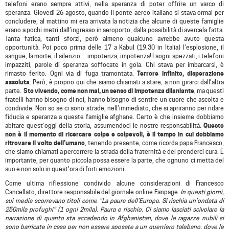
telefoni erano sempre attivi, nella speranza di poter offrire un varco di
speranza. Giovedì 26 agosto, quando il ponte aereo italiano si stava ormai per
concludere, al mattino mi era arrivata la notizia che alcune di queste famiglie
erano a pochi metri dall’ingresso in aeroporto, dalla possibilità di avercela fatta.
Tanta fatica, tanti sforzi, però almeno qualcuno avrebbe avuto questa
opportunità. Poi poco prima delle 17 a Kabul (19.30 in Italia) l’esplosione, il
sangue, la morte, il silenzio… impotenza, impotenza! I sogni spezzati, i telefoni
impazziti, parole di speranza soffocate in gola. Chi stava per imbarcarsi, è
rimasto ferito. Ogni via di fuga tramontata.
Terrore infinito, disperazione
assoluta
. Però, è proprio qui che siamo chiamati a stare, a non girarci dall’altra
parte.
Sto vivendo, come non mai, un senso di impotenza dilaniante
, ma questi
fratelli hanno bisogno di noi, hanno bisogno di sentire un cuore che ascolta e
condivide. Non so se ci sono strade, nell’immediato, che si apriranno per ridare
fiducia e speranza a queste famiglie afghane. Certo è che insieme dobbiamo
abitare quest’oggi della storia, assumendoci le nostre responsabilità.
Questo
non è il momento di ricercare colpe e colpevoli, è il tempo in cui dobbiamo
ritrovare il volto dell’umano
, tenendo presente, come ricorda papa Francesco,
che siamo chiamati a percorrere la strada della fraternità e del prenderci cura. È
importante, per quanto piccola possa essere la parte, che ognuno ci metta del
suo e non solo in quest’ora di forti emozioni.
Come ultima riflessione condivido alcune considerazioni di Francesco
Cancellato, direttore responsabile del giornale online Fanpage.
In questi giorni,
sui media scorrevano titoli come
“La paura dell’Europa. Si rischia un’ondata di
250mila profughi” (
1 ogni 2mila). Paura e rischio. Ci siamo lasciati scivolare la
narrazione di quanto sta accadendo in Afghanistan, dove le ragazze nubili si
sono barricate in casa per non essere sposate a un guerriero talebano, dove le