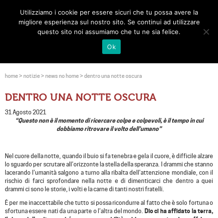
Utilizziamo i cookie per essere sicuri che tu possa avere la
Toggle
migliore esperienza sul nostro sito. Se continui ad utilizzare
navigat
questo sito noi assumiamo che tu ne sia felice.
Ok
home
>
notizie
>
news no home
>
dentro una notte oscura
DENTRO UNA NOTTE OSCURA
31 Agosto 2021
“Questo non è il momento di ricercare colpe e colpevoli, è il tempo in cui
dobbiamo ritrovare il volto dell’umano
”
Nel cuore della notte, quando il buio si fa tenebra e gela il cuore, è difficile alzare
lo sguardo per scrutare all’orizzonte la stella della speranza. I drammi che stanno
lacerando l’umanità salgono a turno alla ribalta dell’attenzione mondiale, con il
rischio di farci sprofondare nella notte e di dimenticarci che dentro a quei
drammi ci sono le storie, i volti e la carne di tanti nostri fratelli.
È per me inaccettabile che tutto si possa ricondurre al fatto che è solo fortuna o
sfortuna essere nati da una parte o l’altra del mondo.
Dio ci ha affidato la terra,