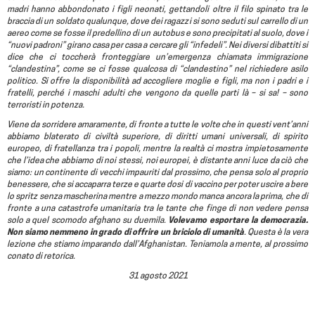
madri hanno abbondonato i figli neonati, gettandoli oltre il filo spinato tra le
braccia di un soldato qualunque, dove dei ragazzi si sono seduti sul carrello di un
aereo come se fosse il predellino di un autobus e sono precipitati al suolo, dove i
“nuovi padroni” girano casa per casa a cercare gli “infedeli”. Nei diversi dibattiti si
dice che ci toccherà fronteggiare un’emergenza chiamata immigrazione
“clandestina”, come se ci fosse qualcosa di “clandestino” nel richiedere asilo
politico. Si offre la disponibilità ad accogliere moglie e figli, ma non i padri e i
fratelli, perché i maschi adulti che vengono da quelle parti là – si sa! – sono
terroristi in potenza.
Viene da sorridere amaramente, di fronte a tutte le volte che in questi vent’anni
abbiamo blaterato di civiltà superiore, di diritti umani universali, di spirito
europeo, di fratellanza tra i popoli, mentre la realtà ci mostra impietosamente
che l’idea che abbiamo di noi stessi, noi europei, è distante anni luce da ciò che
siamo: un continente di vecchi impauriti dal prossimo, che pensa solo al proprio
benessere, che si accaparra terze e quarte dosi di vaccino per poter uscire a bere
lo spritz senza mascherina mentre a mezzo mondo manca ancora la prima, che di
fronte a una catastrofe umanitaria tra le tante che finge di non vedere pensa
solo a quel scomodo afghano su duemila.
Volevamo esportare la democrazia.
Non siamo nemmeno in grado di offrire un briciolo di umanità
. Questa è la vera
lezione che stiamo imparando dall’Afghanistan. Teniamola a mente, al prossimo
conato di retorica.
31
agosto 2021