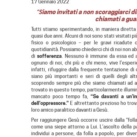
17 Gennaio 2022
iamo invitati a non scoraggiarci d
“S
chiamati a guar
Tutti stiamo sperimentando, in maniera diretta 
quasi due anni. Alcuni di noi sono stati visitati p
fisico o psicologico – per le gravi ricadute
quotidianità. Possiamo chiederci chi di noi non a
di
sofferenza
. Nessuno è immune da essa ed a
ognuno di noi, chi più e chi meno, vive l’esperi
infatti, rifuggire dalla frequente tentazione di
siano più importanti e seri di quelli degli alt
scoprendo sempre più che siamo chiamati ad abb
trovato in questo tempo, particolarmente illumi
mancato poco tempo fa,
“Se davanti a un’in
dell’oppressore.”
E altrettanto prezioso ho trova
loro amico paralitico davanti a Gesù.
Per raggiungere Gesù occorre uscire dalla “folla
come una siepe attorno a Lui. L’ascolto della pa
individui a persone, da folla a popolo, per dive