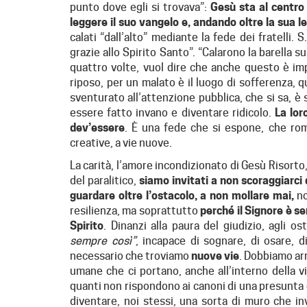
punto dove egli si trovava”:
Gesù sta al centro 
leggere il suo vangelo e, andando oltre la sua l
calati “dall’alto” mediante la fede dei fratelli.
grazie allo Spirito Santo”. “Calarono la barella su
quattro volte, vuol dire che anche questo è impo
riposo, per un malato è il luogo di sofferenza,
sventurato all’attenzione pubblica, che si sa, è
essere fatto invano e diventare ridicolo.
La lo
dev’essere
. È una fede che si espone, che rom
creative, a vie nuove.
La carità, l’amore incondizionato di Gesù Risorto
del paralitico,
siamo invitati a non scoraggiarci 
guardare oltre l’ostacolo, a non mollare mai,
no
resilienza, ma soprattutto
perché il Signore è s
Spirito
. Dinanzi alla paura del giudizio, agli o
sempre così”
, incapace di sognare, di osare, d
necessario che troviamo
nuove vie
. Dobbiamo arr
umane che ci portano, anche all’interno della vi
quanti non rispondono ai canoni di una presunta 
diventare, noi stessi, una sorta di muro che in