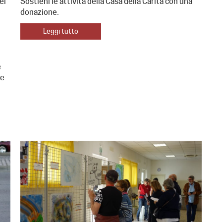
el
Sostieni le attività della Casa della Carità con una
donazione.
Leggi tutto
e
le