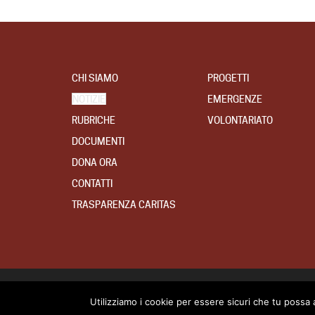
CHI SIAMO
PROGETTI
NOTIZIE
EMERGENZE
RUBRICHE
VOLONTARIATO
DOCUMENTI
DONA ORA
CONTATTI
TRASPARENZA CARITAS
© 2016 Caritas Tarvisina. All right reserved.
Utilizziamo i cookie per essere sicuri che tu possa 