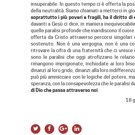
insuperabile. In questo tempo ci è offerta la poss
della neutralità. Siamo chiamati a metterci in gi
soprattutto i più poveri e fragili, ha il diritto
davanti a Gesù ci dice, in maniera inequivocabile,
quelle paralisi profonde che inaridiscono il cuore
offerta da Cristo attraverso percorsi singolar
sostenuto. Non è una vergogna, non è una col
ritrovare la cifra di una fraternità che ci unisce
sono le paralisi che oggi atrofizzano le relazi
rimangono imprigionate, inchiodate ai loro bis
dinanzi al loro grido, dinanzi alla loro indifferenz
può più ammiccare con le logiche del potere, ma 
speranza, con la consapevolezza che le paralisi d
di Dio che passa attraverso noi
.
18 