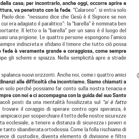
della casa; per incontrarlo, anche oggi, occorre aprire e
ettura, va penetrato con la fede
. “Calarono”: si entra solo
 S. Paolo dice: “nessuno dice che Gesù è il Signore se non
 cui era adagiato il paralitico”: la “barella” è nominata ben
rtante. Il letto o la “barella” per un sano è il luogo del
 quasi una prigione. Le quattro persone espongono l’amico
 sempre indiscreta e sfidano il timore che tutto ciò possa
ro fede è veramente grande e coraggiosa, come sempre
pe gli schemi e spiazza. Nella semplicità apre a strade
, spalanca nuovi orizzonti. Anche noi, come i quattro amici
dinanzi alle difficoltà che incontriamo. Siamo chiamati a
n solo perché possiamo far conto sulla nostra tenacia e
empre con noi e ci accompagna con la guida del suo Santo
stacoli posti da una mentalità fossilizzata sul
“si è fatto
i trovare il coraggio di sperare contro ogni speranza, è
ampicarci per scoperchiare il tetto delle nostre sicurezze
ESPERIENZA PER GIOVANI
ta ecclesiale, a tenere a distanza di sicurezza i poveri e
“DALLA TUA PARTE”
e tanto sbandierata ortodossia. Come la folla rischiamo di
vece di custodire, diventa elemento di divisione e filtro
“Dalla tua parte”, evento aperto ai giovani