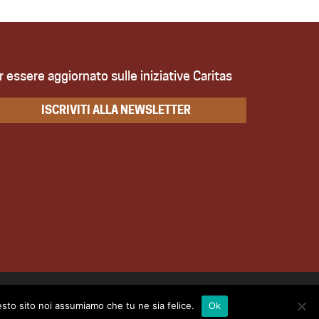
r essere aggiornato sulle iniziative Caritas
ISCRIVITI ALLA NEWSLETTER
12011 Mail: caritas@diocesitreviso.it - C.F. 80009810260
esto sito noi assumiamo che tu ne sia felice.
Ok
Privacy
|
Credits