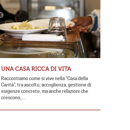
CONTRA
EDUCAT
FUTUR
UNA CASA RICCA DI VITA
Presente e 
Raccontiamo come si vive nella “Casa della
contrasto 
Carità”, tra ascolto, accoglienza, gestione di
di collabo
esigenze concrete, ma anche relazioni che
da…
crescono,…