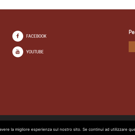
Pe
FACEBOOK
YOUTUBE
Via Venier, 50 Treviso Tel. 0422 546585 Fax 0422-4
avere la migliore esperienza sul nostro sito. Se continui ad utilizzare qu