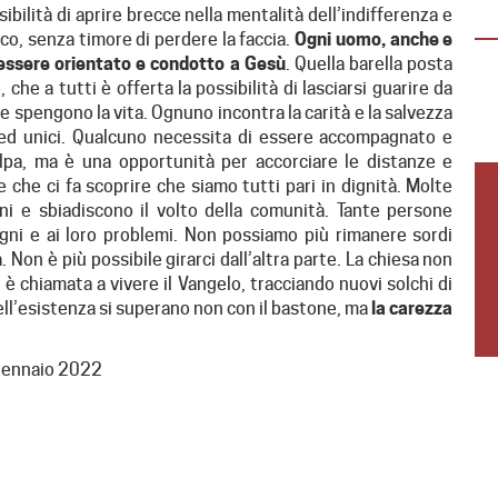
ibilità di aprire brecce nella mentalità dell’indifferenza e
(18-30 anni) per vivere un’esperienza
oco, senza timore di perdere la faccia.
Ogni uomo, anche e
immersiva di 3 giorni in Casa della Carità,…
 di essere orientato e condotto a Gesù
. Quella barella posta
 che a tutti è offerta la possibilità di lasciarsi guarire da
 e spengono la vita. Ognuno incontra la carità e la salvezza
i ed unici. Qualcuno necessita di essere accompagnato e
pa, ma è una opportunità per accorciare le distanze e
 e che ci fa scoprire che siamo tutti pari in dignità. Molte
oni e sbiadiscono il volto della comunità. Tante persone
ogni e ai loro problemi. Non possiamo più rimanere sordi
a. Non è più possibile girarci dall’altra parte. La chiesa non
è chiamata a vivere il Vangelo, tracciando nuovi solchi di
ell’esistenza si superano non con il bastone, ma
la carezza
gennaio 2022