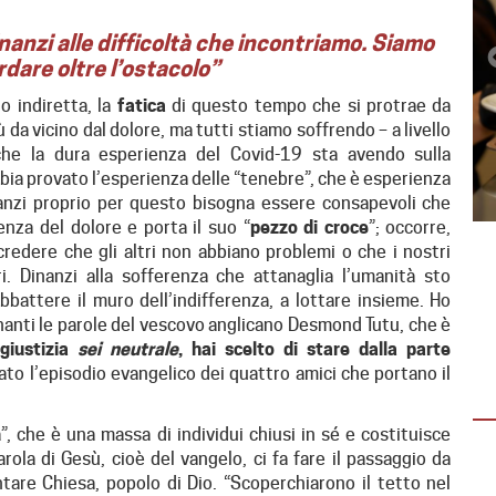
inanzi alle difficoltà che incontriamo. Siamo
dare oltre l’ostacolo”
o indiretta, la
fatica
di questo tempo che si protrae da
iù da vicino dal dolore, ma tutti stiamo soffrendo – a livello
 che la dura esperienza del Covid-19 sta avendo sulla
bbia provato l’esperienza delle “tenebre”, che è esperienza
nzi proprio per questo bisogna essere consapevoli che
enza del dolore e porta il suo “
pezzo di croce
”; occorre,
 credere che gli altri non abbiano problemi o che i nostri
ri. Dinanzi alla sofferenza che attanaglia l’umanità sto
EMERGENZA IN VENEZUELA
attere il muro dell’indifferenza, a lottare insieme. Ho
(AGG. 1° AGOSTO)
nanti le parole del vescovo anglicano Desmond Tutu, che è
Dopo il sisma la solidarietà non si ferma:
giustizia
sei neutrale
, hai scelto di stare dalla parte
oltre 15 mila tonnellate di aiuti già
to l’episodio evangelico dei quattro amici che portano il
distribuite È La Guaira la…
”, che è una massa di individui chiusi in sé e costituisce
rola di Gesù, cioè del vangelo, ci fa fare il passaggio da
ntare Chiesa, popolo di Dio. “Scoperchiarono il tetto nel