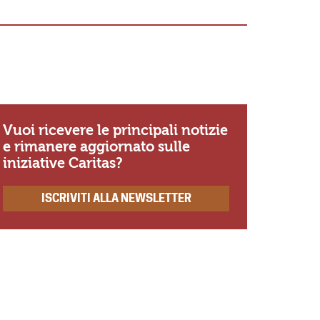
«Io so Sig
se non amo
ricordo di
Vuoi ricevere le principali notizie
e rimanere aggiornato sulle
iniziative Caritas?
ISCRIVITI ALLA NEWSLETTER