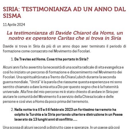
SIRIA: TESTIMONIANZA AD UN ANNO DAL
SISMA
11 Aprile 2024
La testimonianza di Davide Chiarot da Homs, un
nostro ex operatore Caritas che si trova in Siria
Davide si trova in Siria da più di un anno dopo aver terminato il periodo di
formazione come consacrato nel Movimento dei Focolari.
Da Treviso ad Homs. Cosa ti ha portato in Siria?
Alcuni anni fa ho avvertito la necessità di una scelta radicale di vita evangelica e
così ho iniziato un percorso di formazione e discernimento nel Movimento dei
Focolari. Una spiritualità nata a Trento da Chiara Lubich durante la seconda
guerra mondiale. “Unità” è la parola che riassume questa esperienza e mi sono
sentito chiamato a dare la mia vita a Dio per questo sogno che è la fraternità
universale. Alla fine del mio percorso mi è stato chiesto di andare in Siria per
aiutare le comunità del Movimento lì a servizio della Chiesa locale e delle
persone e così vivo a Homs da poco prima del terremoto.
Nella notte tra il 5 e il 6 febbraio 2023 un fortissimo terremoto ha
colpito la Turchia e la Siria portando ulteriore distruzione in un Paese
lacerato da 13 lunghi anni di conflitto….
Una scossa di alcuni secondi a distrutto case e speranze. In un paese già così