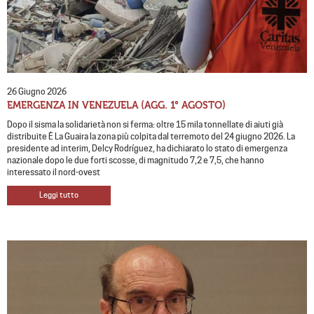
26 Giugno 2026
EMERGENZA IN VENEZUELA (AGG. 1° AGOSTO)
Dopo il sisma la solidarietà non si ferma: oltre 15 mila tonnellate di aiuti già
distribuite È La Guaira la zona più colpita dal terremoto del 24 giugno 2026. La
presidente ad interim, Delcy Rodríguez, ha dichiarato lo stato di emergenza
nazionale dopo le due forti scosse, di magnitudo 7,2 e 7,5, che hanno
interessato il nord-ovest
Leggi tutto