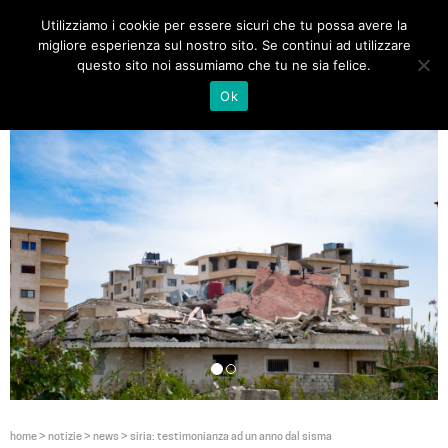
Utilizziamo i cookie per essere sicuri che tu possa avere la
Toggle
migliore esperienza sul nostro sito. Se continui ad utilizzare
navigat
questo sito noi assumiamo che tu ne sia felice.
Ok
home
>
notizie
>
news
>
siria: testimonianza ad un anno dal sisma