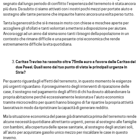
segnato dal lungo periodo di conflitto l’esperienza del terremoto è stata ancora
più dura. Da subito ci siamo attivati con i nostri pochi mezzi per portate aiuto e
sostegno alle tante persone che impaurite hanno ancora una volta perso tutto.
Tanta la generosità che si è messa in moto con chiese e moschee aperte per
accogliere gli sfollati e tanti volontari a mettersi a disposizione per aiutare.
Ancora oggi ad un anno dal sisma sono tanti i bisogni della popolazione in un
contesto che rimane difficile e una pesante crisi economica che rende
estremamente difficile la vita quotidiana.
Caritas Treviso ha raccolto oltre 75mile euro a favore delle Caritas dei
due Paesi. Quali sono dal tuo punto di vista le principali urgenze in
Siria?
Per quanto riguarda gli effetti del terremoto, in questo momento le esigenze
più urgenti riguardano: il proseguimento degli interventi di riparazione delle
case, il sostegno nel pagamento degli affitti di chi ha dovuto abbandonare la
propria abitazione perché eccessivamente lesionata e l’aiuto economico
tramite microcredito per quanti hanno bisogno di far ripartire la propria attività
lavorativa in modo da ripristinare la capacità di generare reddito.
Ma la situazione economica del paese già drammatica prima del terremoto rende
alcune necessità quotidiane altrettanto urgenti, penso al sostegno alle famiglie
con bambini, alla copertura delle spese sanitarie, al sostegno degli anziani soli,
all’aiuto per acquistare gasolio unico mezzo per riscaldare le case in questo
inverno.