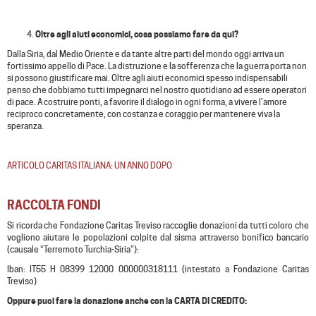
Oltre agli aiuti economici, cosa possiamo fare da qui?
Dalla Siria, dal Medio Oriente e da tante altre parti del mondo oggi arriva un
fortissimo appello di Pace. La distruzione e la sofferenza che la guerra porta non
si possono giustificare mai. Oltre agli aiuti economici spesso indispensabili
penso che dobbiamo tutti impegnarci nel nostro quotidiano ad essere operatori
di pace. A costruire ponti, a favorire il dialogo in ogni forma, a vivere l’amore
reciproco concretamente, con costanza e coraggio per mantenere viva la
speranza.
ARTICOLO CARITAS ITALIANA: UN ANNO DOPO
RACCOLTA FONDI
Si ricorda che Fondazione Caritas Treviso raccoglie donazioni da tutti coloro che
vogliono aiutare le popolazioni colpite dal sisma attraverso bonifico bancario
(causale “Terremoto Turchia-Siria”):
Iban: IT55 H 08399 12000 000000318111 (intestato a Fondazione Caritas
Treviso)
Oppure puoi fare la donazione anche con la CARTA DI CREDITO: