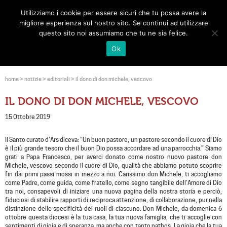
Utilizziamo i cookie per essere sicuri che tu possa avere la
Toggle
migliore esperienza sul nostro sito. Se continui ad utilizzare
navigat
questo sito noi assumiamo che tu ne sia felice.
Ok
home
>
notizie
>
editoriali
>
il dono di don michele, vescovo
IL DONO DI DON MICHELE, VESCOVO
15 Ottobre 2019
Il Santo curato d’Ars diceva: “Un buon pastore, un pastore secondo il cuore di Dio
è il più grande tesoro che il buon Dio possa accordare ad una parrocchia.” Siamo
grati a Papa Francesco, per averci donato come nostro nuovo pastore don
Michele, vescovo secondo il cuore di Dio, qualità che abbiamo potuto scoprire
fin dai primi passi mossi in mezzo a noi. Carissimo don Michele, ti accogliamo
come Padre, come guida, come fratello, come segno tangibile dell’Amore di Dio
tra noi, consapevoli di iniziare una nuova pagina della nostra storia e perciò,
fiduciosi di stabilire rapporti di reciproca attenzione, di collaborazione, pur nella
distinzione delle specificità dei ruoli di ciascuno. Don Michele, da domenica 6
ottobre questa diocesi è la tua casa, la tua nuova famiglia, che ti accoglie con
sentimenti di gioia e di speranza, ma anche con tanto pathos. La gioia che la tua