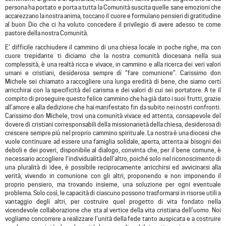
persona ha portato e porta a tutta la Comunità suscita quelle sane emozioni che
accarezzano la nostra anima, toccano il cuore e formulano pensieri di gratitudine
al buon Dio che ci ha voluto concedere il privilegio di avere adesso te come
pastore della nostra Comunità.
E’ difficile racchiudere il cammino di una chiesa locale in poche righe, ma con
cuore trepidante ti diciamo che la nostra comunità diocesana nella sua
complessità, è una realtà ricca e vivace, in cammino e alla ricerca dei veri valori
umani e cristiani, desiderosa sempre di “fare comunione”. Carissimo don
Michele sei chiamato a raccogliere una lunga eredità di bene, che siamo certi
arricchirai con la specificità del carisma e dei valori di cui sei portatore. A te il
compito di proseguire questo felice cammino che ha già dato i suoi frutti, grazie
all’amore e alla dedizione che hai manifestato fin da subito nei nostri confronti.
Carissimo don Michele, trovi una comunità vivace ed attenta, consapevole del
dovere di cristiani corresponsabili della missionarietà della chiesa, desiderosa di
crescere sempre più nel proprio cammino spirituale. La nostra è una diocesi che
vuole continuare ad essere una famiglia solidale, aperta, attenta ai bisogni dei
deboli e dei poveri, disponibile al dialogo, convinta che, per il bene comune, è
necessario accogliere l’individualità dell’altro, poiché solo nel riconoscimento di
una pluralità di idee, è possibile reciprocamente arricchirsi ed avvicinarsi alla
verità, vivendo in comunione con gli altri, proponendo e non imponendo il
proprio pensiero, ma trovando insieme, una soluzione per ogni eventuale
problema. Solo così, le capacità di ciascuno possono trasformarsi in risorse utili a
vantaggio degli altri, per costruire quel progetto di vita fondato nella
vicendevole collaborazione che sta al vertice della vita cristiana dell’uomo. Noi
vogliamo concorrere a realizzare l’unità della fede tanto auspicata e a costruire