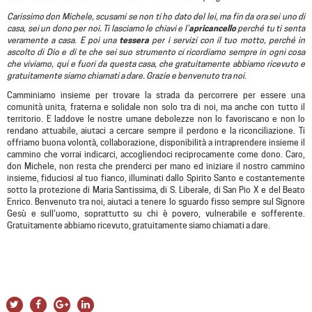
Carissimo don Michele, scusami se non ti ho dato del lei, ma fin da ora sei uno di
casa, sei un dono per noi. Ti lasciamo le chiavi e l’
apricancello
perché tu ti senta
veramente a casa. E poi una
tessera
per i servizi con il tuo motto, perché in
ascolto di Dio e di te che sei suo strumento ci ricordiamo sempre in ogni cosa
che viviamo, qui e fuori da questa casa, che gratuitamente abbiamo ricevuto e
gratuitamente siamo chiamati a dare. Grazie e benvenuto tra noi
.
Camminiamo insieme per trovare la strada da percorrere per essere una
comunità unita, fraterna e solidale non solo tra di noi, ma anche con tutto il
territorio. E laddove le nostre umane debolezze non lo favoriscano e non lo
rendano attuabile, aiutaci a cercare sempre il perdono e la riconciliazione. Ti
offriamo buona volontà, collaborazione, disponibilità a intraprendere insieme il
cammino che vorrai indicarci, accogliendoci reciprocamente come dono. Caro,
don Michele, non resta che prenderci per mano ed iniziare il nostro cammino
insieme, fiduciosi al tuo fianco, illuminati dallo Spirito Santo e costantemente
sotto la protezione di Maria Santissima, di S. Liberale, di San Pio X e del Beato
Enrico. Benvenuto tra noi, aiutaci a tenere lo sguardo fisso sempre sul Signore
Gesù e sull’uomo, soprattutto su chi è povero, vulnerabile e sofferente.
Gratuitamente abbiamo ricevuto, gratuitamente siamo chiamati a dare.