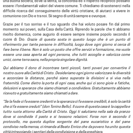
una buona società, dove la verità, la concordia ed il rispetto reciproco possano
essere i fondamentali valori del vivere comune. Ti chiediamo di sostenerci nella
difficile ricerca del conseguimento delle virtù cristiane, di aiutarci a vivere in
comunione con Dio e tra noi. Sii segno di unità sempre e ovunque.
Grazie per il tuo sorriso e il tuo sguardo che hai voluto posare fin dal primo
momento sui poveri, sulla Casa della Carità. Riprendo le parole che ti abbiamo
rivolto domenica, come augurio di essere sempre insieme popolo secondo il
cuore di Dio:
Grazie di questa sosta in questo luogo che è un punto di
riferimento per tante persone in difficoltà, luogo dove ogni giorno si cerca di
fare bene il bene. Non è solo un posto che offre servizi e formazione, ma vuole
essere una casa aperta ad ogni persona, che tutti accoglie e valorizza come
unici, come terra sacra, nella propria singolare dignità.
Qui abbiamo il dono di incontrare tanti piccoli, tanti poveri per convertire il
nostro cuore alla Carità di Cristo. Desideriamo ogni giorno valorizzare le diversità
e accorciare le distanze, perché siano superate le divisioni e si viva nella
fraternità. Come dietro la porta di ogni casa, anche qui ci sono gioie e fatiche,
delusioni e speranze che siamo chiamati a condividere. Gratuitamente abbiamo
ricevuto e gratuitamente siamo chiamati a dare.
“Se la fede ci fa essere
credenti
e la speranza ci fa essere
credibili
, è solo la carità
che ci fa essere
creduti
” (don Tonino Bello).
Il cuore di questa casa è la cappella e
tutto ruota attorno alla Carità di Cristo. Oggi ti salutiamo nella sala da pranzo
dove si condivide il pasto e si tessono relazioni. Forse non è secondo il
protocollo, ma questa duplice sorgente del pane eucaristico e del pane
condiviso nella mensa, ci rimanda al Beato Enrico che da povero ha unito questa
città intrecciando i sentieri della condivisione e della preghiera.