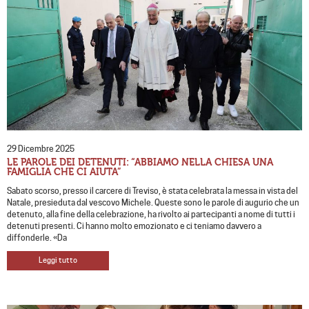
29 Dicembre 2025
LE PAROLE DEI DETENUTI: “ABBIAMO NELLA CHIESA UNA
FAMIGLIA CHE CI AIUTA”
Sabato scorso, presso il carcere di Treviso, è stata celebrata la messa in vista del
Natale, presieduta dal vescovo Michele. Queste sono le parole di augurio che un
detenuto, alla fine della celebrazione, ha rivolto ai partecipanti a nome di tutti i
detenuti presenti. Ci hanno molto emozionato e ci teniamo davvero a
diffonderle. «Da
Leggi tutto