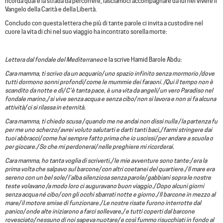
ricorda qual è la strada da percorrere, lasciamoci accompagnare da lui nel vivere il
Vangelo della Carità e della Libertà.
Concludo con questa lettera che più di tante parole ci invita a custodire nel
cuore la vita di chi nel suo viaggio ha incontrato sorella morte:
Lettera dal fondale del Mediterraneo
e la scrive Hamid Barole Abdu:
Cara mamma, ti scrivo da un acquario/ uno spazio infinito senza mormorio /dove
tutti dormono sonni profondi/ come le mummie dei faraoni. /Qui il tempo non è
scandito da notte e dì/ C’è tanta pace, è una vita da angeli/ un vero Paradiso nel
fondale marino,/ si vive senza acqua e senza cibo/ non si lavora e non si fa alcuna
attività/ ci si rilassa in eternità.
Cara mamma, ti chiedo scusa / quando me ne andai non dissi nulla / la partenza fu
per me uno scherzo/ avrei voluto salutarti e darti tanti baci,/ farmi stringere dai
tuoi abbracci/ come hai sempre fatto prima che io uscissi/ per andare a scuola o
per giocare./ So che mi perdonerai/ nelle preghiere mi ricorderai.
Cara mamma, ho tanta voglia di scriverti,/ le mie avventure sono tante:/ era la
prima volta che salpavo sul barcone/ con altri coetanei del quartiere./ Il mare era
sereno con un bel sole/ l’alba silenziosa senza parole/ gabbiani sopra le nostre
teste volavano /a modo loro ci auguravano buon viaggio./ Dopo alcuni giorni
senza acqua né cibo/ con gli occhi sbarrati notte e giorno./ Il barcone in mezzo al
mare/ il motore smise di funzionare./ Le nostre risate furono interrotte dal
panico/ onde alte iniziarono a farci sollevare,/ e tutti coperti dal barcone
rovesciato/ nessuno di noi sapeva nuotare/ e così fummo risucchiati in fondo al