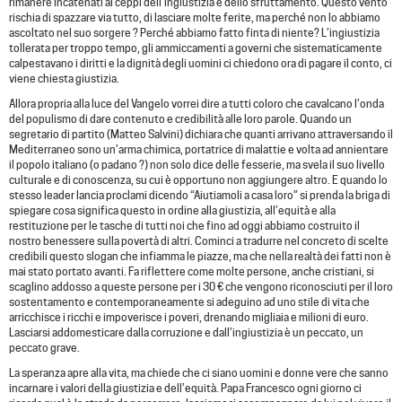
rimanere incatenati ai ceppi dell’ingiustizia e dello sfruttamento. Questo vento
rischia di spazzare via tutto, di lasciare molte ferite, ma perché non lo abbiamo
ascoltato nel suo sorgere ? Perché abbiamo fatto finta di niente? L’ingiustizia
tollerata per troppo tempo, gli ammiccamenti a governi che sistematicamente
calpestavano i diritti e la dignità degli uomini ci chiedono ora di pagare il conto, ci
viene chiesta giustizia.
Allora propria alla luce del Vangelo vorrei dire a tutti coloro che cavalcano l’onda
del populismo di dare contenuto e credibilità alle loro parole. Quando un
segretario di partito (Matteo Salvini) dichiara che quanti arrivano attraversando il
Mediterraneo sono un’arma chimica, portatrice di malattie e volta ad annientare
il popolo italiano (o padano ?) non solo dice delle fesserie, ma svela il suo livello
culturale e di conoscenza, su cui è opportuno non aggiungere altro. E quando lo
stesso leader lancia proclami dicendo “Aiutiamoli a casa loro” si prenda la briga di
spiegare cosa significa questo in ordine alla giustizia, all’equità e alla
restituzione per le tasche di tutti noi che fino ad oggi abbiamo costruito il
nostro benessere sulla povertà di altri. Cominci a tradurre nel concreto di scelte
credibili questo slogan che infiamma le piazze, ma che nella realtà dei fatti non è
mai stato portato avanti. Fa riflettere come molte persone, anche cristiani, si
scaglino addosso a queste persone per i 30 € che vengono riconosciuti per il loro
sostentamento e contemporaneamente si adeguino ad uno stile di vita che
arricchisce i ricchi e impoverisce i poveri, drenando migliaia e milioni di euro.
Lasciarsi addomesticare dalla corruzione e dall’ingiustizia è un peccato, un
peccato grave.
La speranza apre alla vita, ma chiede che ci siano uomini e donne vere che sanno
incarnare i valori della giustizia e dell’equità. Papa Francesco ogni giorno ci