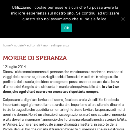
Utilizziamo i cookie per essere sicuri che tu possa avere la
Toggle
migliore esperienza sul nostro sito. Se continui ad utilizzare
navigat
questo sito noi assumiamo che tu ne sia felice.
Ok
home
>
notizie
>
editoriali
>
morire di speranza
MORIRE DI SPERANZA
12 Luglio 2014
Dinanzi al dramma immenso di persone che continuano a morire nei cosiddetti
viaggi della speranza, dinanzi agli occhi affamati di vita di chi è relegato alla
periferia della storia, desidero che ognuno possa essere toccato dalla forza
d’amore del Vangelo che ci ricorda in maniera inequivocabile che
la vita è un
dono
,
che ogni vita è sacra e va onorata e rispettata sempre.
Calpestare la dignità e la vita dell’uomo, è calpestare la vita di Dio. Credo sia
importante ogni giorno della nostra vita che impariamo a fare silenzio dinanzi a
tutte le tragedie che quotidianamente inghiottono la vita e la speranza di molti
uomini e donne. Non è un silenzio di rassegnazione, ma è uno spazio di memoria
e vita dove far risuonare l’annuncio che l’ultima parola sulla nostra storia è la Vita,
è l’Amore. È un silenzio nel quale siamo chiamati a metterci in ascolto della
Parola, di quel Dio che ci parla attraverso l’anelito di speranza che sale dal cuore