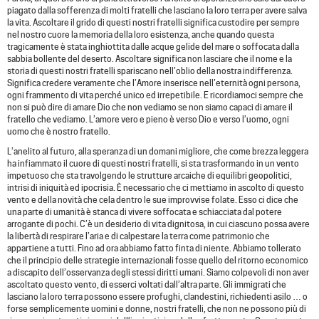
piagato dalla sofferenza di molti fratelli che lasciano la loro terra per avere salva
la vita. Ascoltare il grido di questi nostri fratelli significa custodire per sempre
nel nostro cuore la memoria della loro esistenza, anche quando questa
tragicamente è stata inghiottita dalle acque gelide del mare o soffocata dalla
sabbia bollente del deserto. Ascoltare significa non lasciare che il nome e la
storia di questi nostri fratelli spariscano nell’oblio della nostra indifferenza.
Significa credere veramente che l’Amore inserisce nell’eternità ogni persona,
ogni frammento di vita perché unico ed irrepetibile. E ricordiamoci sempre che
non si può dire di amare Dio che non vediamo se non siamo capaci di amare il
fratello che vediamo. L’amore vero e pieno è verso Dio e verso l’uomo, ogni
uomo che è nostro fratello.
L’anelito al futuro, alla speranza di un domani migliore, che come brezza leggera
ha infiammato il cuore di questi nostri fratelli, si sta trasformando in un vento
impetuoso che sta travolgendo le strutture arcaiche di equilibri geopolitici,
intrisi di iniquità ed ipocrisia. È necessario che ci mettiamo in ascolto di questo
vento e della novità che cela dentro le sue improvvise folate. Esso ci dice che
una parte di umanità è stanca di vivere soffocata e schiacciata dal potere
arrogante di pochi. C’è un desiderio di vita dignitosa, in cui ciascuno possa avere
la libertà di respirare l’aria e di calpestare la terra come patrimonio che
appartiene a tutti. Fino ad ora abbiamo fatto finta di niente. Abbiamo tollerato
che il principio delle strategie internazionali fosse quello del ritorno economico
a discapito dell’osservanza degli stessi diritti umani. Siamo colpevoli di non aver
ascoltato questo vento, di esserci voltati dall’altra parte. Gli immigrati che
lasciano la loro terra possono essere profughi, clandestini, richiedenti asilo … o
forse semplicemente uomini e donne, nostri fratelli, che non ne possono più di