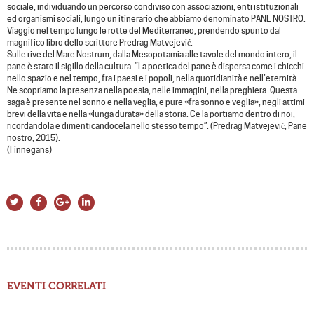
sociale, individuando un percorso condiviso con associazioni, enti istituzionali
ed organismi sociali, lungo un itinerario che abbiamo denominato PANE NOSTRO.
Viaggio nel tempo lungo le rotte del Mediterraneo, prendendo spunto dal
magnifico libro dello scrittore Predrag Matvejević.
Sulle rive del Mare Nostrum, dalla Mesopotamia alle tavole del mondo intero, il
pane è stato il sigillo della cultura. “La poetica del pane è dispersa come i chicchi
nello spazio e nel tempo, fra i paesi e i popoli, nella quotidianità e nell’eternità.
Ne scopriamo la presenza nella poesia, nelle immagini, nella preghiera. Questa
saga è presente nel sonno e nella veglia, e pure «fra sonno e veglia», negli attimi
brevi della vita e nella «lunga durata» della storia. Ce la portiamo dentro di noi,
ricordandola e dimenticandocela nello stesso tempo”. (Predrag Matvejević, Pane
nostro, 2015).
(Finnegans)
EVENTI CORRELATI