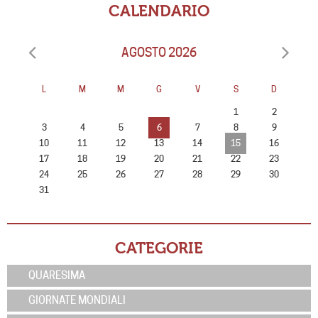
CALENDARIO
AGOSTO 2026
L
M
M
G
V
S
D
1
2
3
4
5
6
7
8
9
10
11
12
13
14
15
16
17
18
19
20
21
22
23
24
25
26
27
28
29
30
31
CATEGORIE
QUARESIMA
GIORNATE MONDIALI